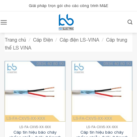
Bỏ
Giải pháp trọn gói cho các công trình M&E
qua
nội
dung
Trang chủ
/
Cáp Điện
/
Cáp điện LS-VINA
/
Cáp trung
thế LS VINA
LS-FA-CXVS-XX-XXX
LS-FA-CXVS-XX-XXX
Cáp tín hiệu báo cháy
Cáp tín hiệu báo cháy