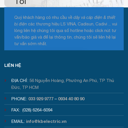
Tôi
Quý khách hàng có nhu cầu về
dây và cáp điện & thiết
bị điện
các thương hiệu LS VINA, Cadisun, Cadivi ... vui
lòng liên hệ chúng tôi qua số hotline hoặc click nút tư
vấn/báo giá và để lại thông tin, chúng tôi sẽ liên hệ lại
tư vấn sớm nhất.
Tư vấn / Báo giá
LIÊN HỆ
ĐỊA CHỈ:
56 Nguyễn Hoàng, Phường An Phú, TP Thủ
Đức, TP HCM
033 929 9777
0934 40 80 90
PHONE:
–
FAX: (028) 6264-6094
info@kbelectric.vn
EMAIL: