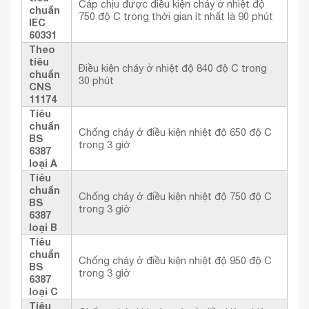
Cáp chịu được điều kiện cháy ở nhiệt độ
chuẩn
750 độ C trong thời gian ít nhất là 90 phút
IEC
60331
Theo
tiêu
Điều kiện cháy ở nhiệt độ 840 độ C trong
chuẩn
30 phút
CNS
11174
Tiêu
chuẩn
Chống cháy ở điều kiện nhiệt độ 650 độ C
BS
trong 3 giờ
6387
loại A
Tiêu
chuẩn
Chống cháy ở điều kiện nhiệt độ 750 độ C
BS
trong 3 giờ
6387
loại B
Tiêu
chuẩn
Chống cháy ở điều kiện nhiệt độ 950 độ C
BS
trong 3 giờ
6387
loại C
Tiêu