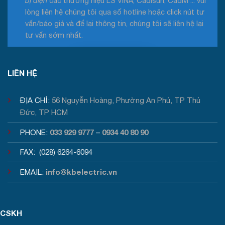
bị điện
các thương hiệu LS VINA, Cadisun, Cadivi ... vui
lòng liên hệ chúng tôi qua số hotline hoặc click nút tư
vấn/báo giá và để lại thông tin, chúng tôi sẽ liên hệ lại
tư vấn sớm nhất.
Tư vấn / Báo giá
LIÊN HỆ
ĐỊA CHỈ:
56 Nguyễn Hoàng, Phường An Phú, TP Thủ
Đức, TP HCM
033 929 9777
0934 40 80 90
PHONE:
–
FAX: (028) 6264-6094
info@kbelectric.vn
EMAIL:
CSKH