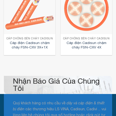
CÁP CHỐNG BÉN CHÁY CADISUN
CÁP CHỐNG BÉN CHÁY CADISUN
Cáp điện Cadisun chậm
Cáp điện Cadisun chậm
cháy FSN-CXV 3X+1X
cháy FSN-CXV 4X
Nhận Báo Giá Của Chúng
Tôi
Quý khách hàng có nhu cầu về
dây và cáp điện & thiết
bị điện
các thương hiệu LS VINA, Cadisun, Cadivi ... vui
lòng liên hệ chúng tôi qua số hotline hoặc click nút tư