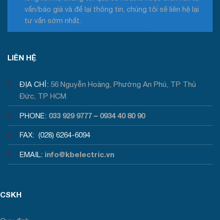
vấn/báo giá và để lại thông tin, chúng tôi sẽ liên hệ lại
tư vấn sớm nhất.
Tư vấn / Báo giá
LIÊN HỆ
ĐỊA CHỈ:
56 Nguyễn Hoàng, Phường An Phú, TP Thủ
Đức, TP HCM
033 929 9777
0934 40 80 90
PHONE:
–
FAX: (028) 6264-6094
info@kbelectric.vn
EMAIL:
CSKH