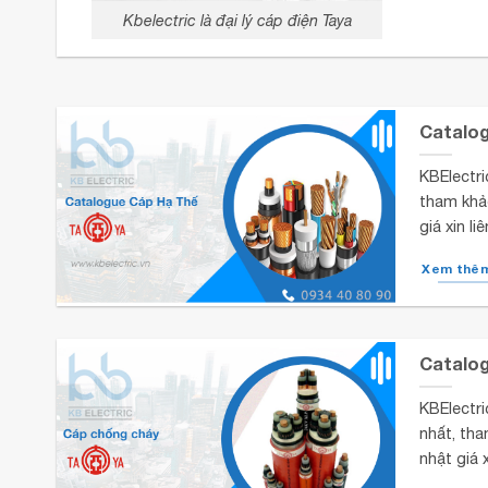
Kbelectric là đại lý cáp điện Taya
Catalog
KBElectri
tham khả
giá xin l
Xem thê
Catalog
KBElectri
nhất, tha
nhật giá 