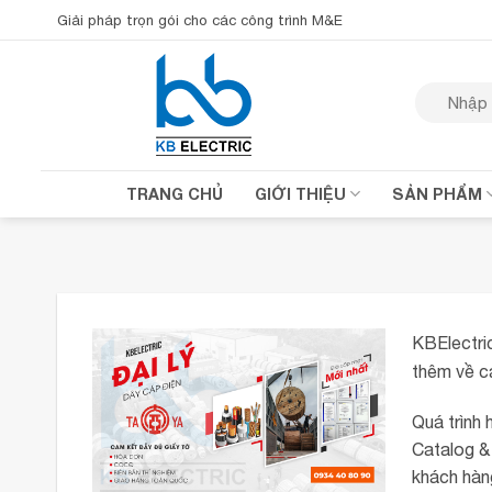
Bỏ
Giải pháp trọn gói cho các công trình M&E
qua
nội
Tìm
dung
kiếm:
TRANG CHỦ
GIỚI THIỆU
SẢN PHẨM
KBElectri
thêm về cá
Quá trình 
Catalog &
khách hàng