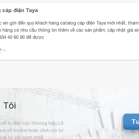
 cáp điện Taya
c xin gởi đến quý khách hàng catalog cáp điện Taya mới nhất, tham
 hàng có nhu cầu thông tin thêm về các sản phẩm, cập nhật giá xin
0934 40 80 90 để được
m →
 Tôi
Tư
hiết bị điện
các thương hiệu LS
 qua số hotline hoặc click nút tư
hệ lại tư vấn sớm nhất.