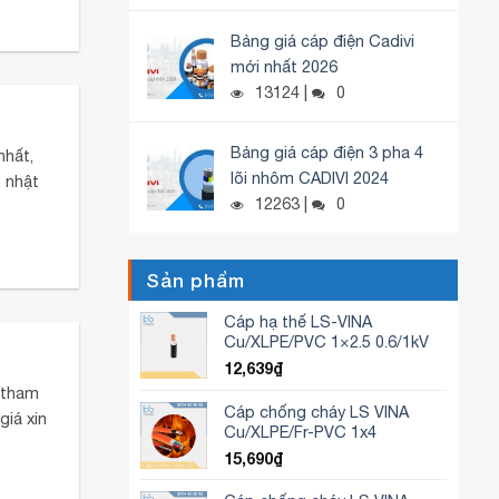
Bảng giá cáp điện Cadivi
mới nhất 2026
13124 |
0
Bảng giá cáp điện 3 pha 4
nhất,
lõi nhôm CADIVI 2024
 nhật
12263 |
0
Sản phẩm
Cáp hạ thế LS-VINA
Cu/XLPE/PVC 1×2.5 0.6/1kV
12,639
₫
, tham
Cáp chống cháy LS VINA
giá xin
Cu/XLPE/Fr-PVC 1x4
15,690
₫