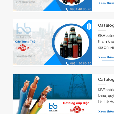
Xem thê
Catalog
KBElectri
tham khả
giá xin l
Xem thê
Catalog
KBElectri
khảo, quý
liên hệ H
Xem thê