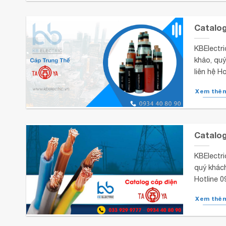
Catalog
KBElectri
khảo, quý
liên hệ H
Xem thê
Catalog
KBElectri
quý khách
Hotline 
Xem thê