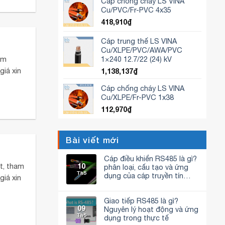
Cáp chống cháy LS VINA
Cu/PVC/Fr-PVC 4x35
418,910
₫
Cáp trung thế LS VINA
Cu/XLPE/PVC/AWA/PVC
1×240 12.7/22 (24) kV
am
giá xin
1,138,137
₫
Cáp chống cháy LS VINA
Cu/XLPE/Fr-PVC 1x38
112,970
₫
Bài viết mới
Cáp điều khiển RS485 là gì?
10
t, tham
phân loại, cấu tạo và ứng
Th5
dụng của cáp truyền tín
giá xin
hiệu RS485
Không
có
bình
Giao tiếp RS485 là gì?
luận
09
Nguyên lý hoạt động và ứng
ở
Th5
Cáp
dụng trong thực tế
điều