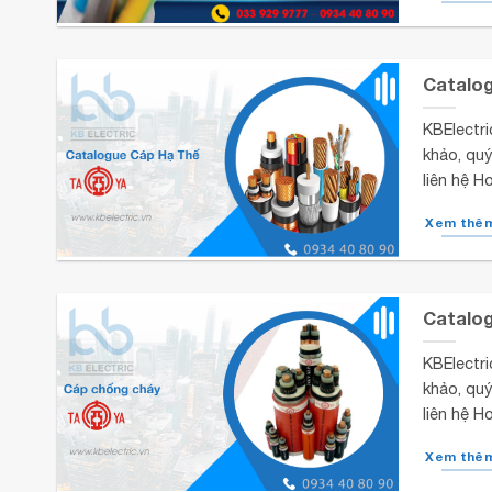
Catalog
KBElectri
khảo, quý
liên hệ H
Xem thê
Catalo
KBElectri
khảo, quý
liên hệ H
Xem thê