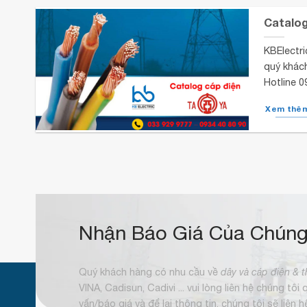
Catalog
KBElectri
quý khách
Hotline 
Xem thê
Nhận Báo Giá Của Chúng
Quý khách hàng có nhu cầu về
dây và cáp điện & t
VINA, Cadisun, Cadivi ... vui lòng liên hệ chúng tôi
vấn/báo giá và để lại thông tin, chúng tôi sẽ liên 