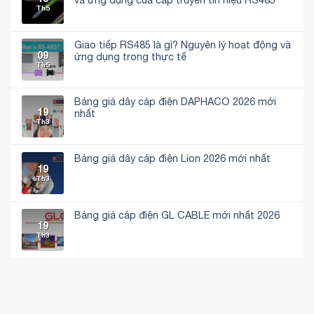
Th5
Không
có
bình
luận
Giao tiếp RS485 là gì? Nguyên lý hoạt động và
ở
09
Cáp
ứng dụng trong thực tế
điều
Th5
Không
khiển
có
RS485
bình
là
luận
gì?
Bảng giá dây cáp điện DAPHACO 2026 mới
ở
phân
19
Giao
nhất
loại,
tiếp
Th3
cấu
Không
RS485
tạo
có
là
và
bình
gì?
ứng
luận
Nguyên
dụng
Bảng giá dây cáp điện Lion 2026 mới nhất
ở
lý
của
19
Bảng
hoạt
Không
cáp
giá
Th3
động
có
truyền
dây
và
bình
tín
cáp
ứng
luận
hiệu
điện
dụng
ở
RS485
DAPHACO
trong
Bảng
Bảng giá cáp điện GL CABLE mới nhất 2026
2026
thực
giá
19
mới
Không
tế
dây
Th3
nhất
có
cáp
bình
điện
luận
Lion
ở
2026
Bảng
mới
giá
nhất
cáp
điện
GL
CABLE