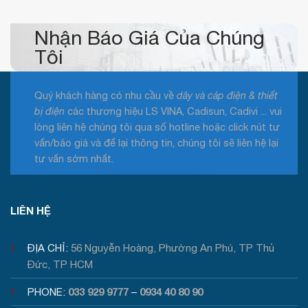
mới
nhất
2026
Nhận Báo Giá Của Chúng
Tôi
Quý khách hàng có nhu cầu về
dây và cáp điện & thiết
bị điện
các thương hiệu LS VINA, Cadisun, Cadivi ... vui
lòng liên hệ chúng tôi qua số hotline hoặc click nút tư
vấn/báo giá và để lại thông tin, chúng tôi sẽ liên hệ lại
tư vấn sớm nhất.
Tư vấn / Báo giá
LIÊN HỆ
ĐỊA CHỈ:
56 Nguyễn Hoàng, Phường An Phú, TP Thủ
Đức, TP HCM
033 929 9777
0934 40 80 90
PHONE:
–