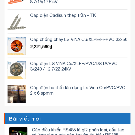
8.7/15(17.5)kV
Cáp điện Cadisun thép trần - TK
Cáp chống cháy LS VINA Cu/XLPE/Fr-PVC 3x250
2,221,560
₫
Cáp điện LS VINA Cu/XLPE/PVC/DSTA/PVC
3x240 / 12,7/22 24kV
Cáp điện hạ thế dân dụng Ls Vina Cu/PVC/PVC
2 x 6 spmm
Bài viết mới
Cáp điều khiển RS485 là gì? phân loại, cấu tạo
10
và ứng dụng của cáp truyền tín hiệu RS485