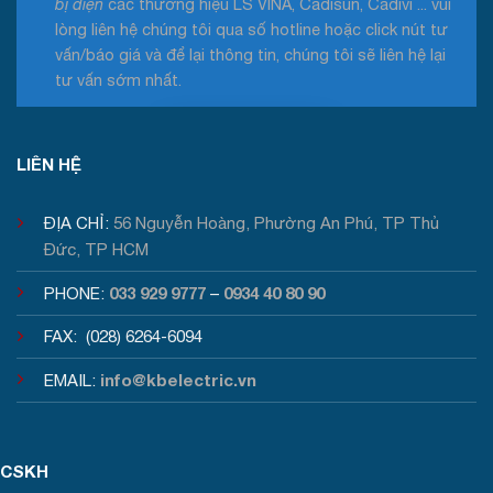
bị điện
các thương hiệu LS VINA, Cadisun, Cadivi ... vui
lòng liên hệ chúng tôi qua số hotline hoặc click nút tư
vấn/báo giá và để lại thông tin, chúng tôi sẽ liên hệ lại
tư vấn sớm nhất.
Tư vấn / Báo giá
LIÊN HỆ
ĐỊA CHỈ:
56 Nguyễn Hoàng, Phường An Phú, TP Thủ
Đức, TP HCM
033 929 9777
0934 40 80 90
PHONE:
–
FAX: (028) 6264-6094
info@kbelectric.vn
EMAIL:
CSKH