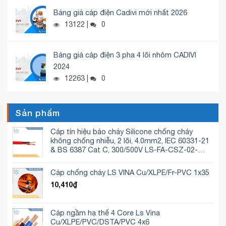
Bảng giá cáp điện Cadivi mới nhất 2026
13122 |
0
Bảng giá cáp điện 3 pha 4 lõi nhôm CADIVI
2024
12263 |
0
Sản phẩm
Cáp tín hiệu báo cháy Silicone chống cháy
không chống nhiễu, 2 lõi, 4.0mm2, IEC 60331-21
& BS 6387 Cat C, 300/500V LS-FA-CSZ-02-
400S-C
Cáp chống cháy LS VINA Cu/XLPE/Fr-PVC 1x35
10,410
₫
Cáp ngầm hạ thế 4 Core Ls Vina
Cu/XLPE/PVC/DSTA/PVC 4x6