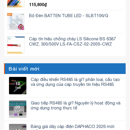
115,800
₫
Bộ Đèn BATTEN TUBE LED - SLBT106/G
Cáp tín hiệu chống cháy LS Silicone BS 6387
CWZ, 300/500V LS-FA-CSZ-02-200S-CWZ
Bài viết mới
Cáp điều khiển RS485 là gì? phân loại, cấu tạo
10
và ứng dụng của cáp truyền tín hiệu RS485
Th5
Không
có
bình
luận
Giao tiếp RS485 là gì? Nguyên lý hoạt động và
ở
09
Cáp
ứng dụng trong thực tế
điều
Th5
Không
khiển
có
RS485
bình
là
luận
gì?
Bảng giá dây cáp điện DAPHACO 2026 mới
ở
phân