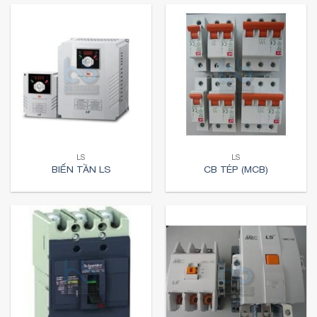
LS
LS
BIẾN TẦN LS
CB TÉP (MCB)