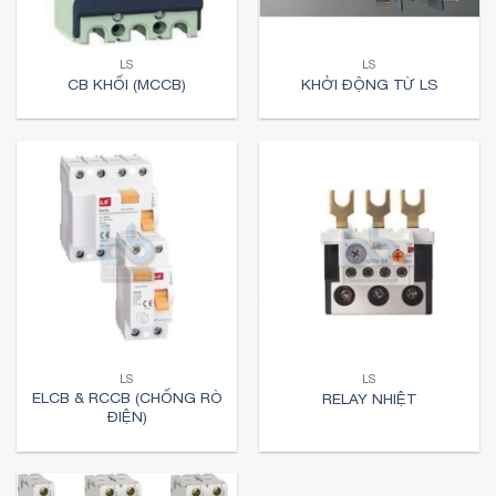
LS
LS
CB KHỐI (MCCB)
KHỞI ĐỘNG TỪ LS
LS
LS
ELCB & RCCB (CHỐNG RÒ
RELAY NHIỆT
ĐIỆN)