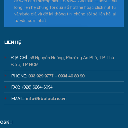
bị điện
các thương hiệu LS VINA, Cadisun, Cadivi ... vui
lòng liên hệ chúng tôi qua số hotline hoặc click nút tư
vấn/báo giá và để lại thông tin, chúng tôi sẽ liên hệ lại
tư vấn sớm nhất.
Tư vấn / Báo giá
LIÊN HỆ
ĐỊA CHỈ:
56 Nguyễn Hoàng, Phường An Phú, TP Thủ
Đức, TP HCM
033 929 9777
0934 40 80 90
PHONE:
–
FAX: (028) 6264-6094
info@kbelectric.vn
EMAIL:
CSKH