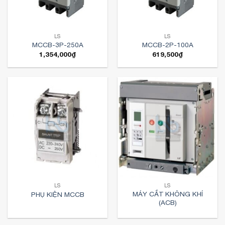
LS
LS
MCCB-3P-250A
MCCB-2P-100A
1,354,000
₫
619,500
₫
LS
LS
MÁY CẮT KHÔNG KHÍ
PHỤ KIỆN MCCB
(ACB)