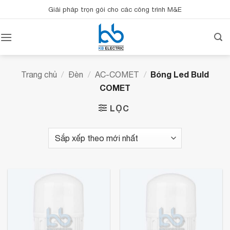
Bỏ
Giải pháp trọn gói cho các công trình M&E
qua
nội
dung
Bóng Led Buld
Trang chủ
/
Đèn
/
AC-COMET
/
COMET
LỌC