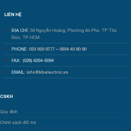
Tư vấn / Báo giá
LIÊN HỆ
ĐỊA CHỈ:
56 Nguyễn Hoàng, Phường An Phú, TP Thủ
Đức, TP HCM
033 929 9777
0934 40 80 90
PHONE:
–
FAX: (028) 6264-6094
info@kbelectric.vn
EMAIL:
CSKH
Quy định
Chính sách đổi trả