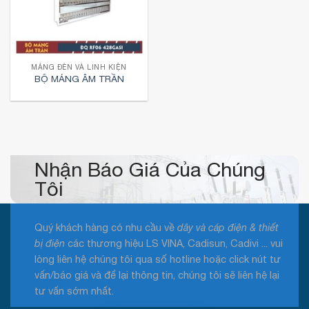
MÁNG ĐÈN VÀ LINH KIỆN
BỘ MÁNG ÂM TRẦN
Nhận Báo Giá Của Chúng
Tôi
Quý khách hàng có nhu cầu về
dây và cáp điện & thiết
bị điện
các thương hiệu LS VINA, Cadisun, Cadivi ... vui
lòng liên hệ chúng tôi qua số hotline hoặc click nút tư
vấn/báo giá và để lại thông tin, chúng tôi sẽ liên hệ lại
tư vấn sớm nhất.