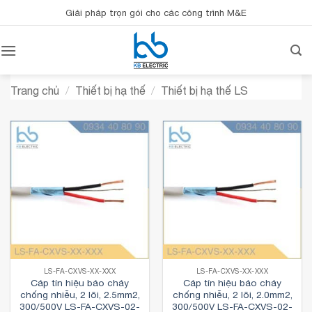
Bỏ
Giải pháp trọn gói cho các công trình M&E
qua
nội
dung
Trang chủ
/
Thiết bị hạ thế
/
Thiết bị hạ thế LS
LS-FA-CXVS-XX-XXX
LS-FA-CXVS-XX-XXX
Cáp tín hiệu báo cháy
Cáp tín hiệu báo cháy
chống nhiễu, 2 lõi, 2.5mm2,
chống nhiễu, 2 lõi, 2.0mm2,
300/500V LS-FA-CXVS-02-
300/500V LS-FA-CXVS-02-