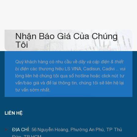
Nhận Báo Giá Của Chúng
Tôi
Quý khách hàng có nhu cầu về
dây và cáp điện & thiết
bị điện
các thương hiệu LS VINA, Cadisun, Cadivi ... vui
lòng liên hệ chúng tôi qua số hotline hoặc click nút tư
vấn/báo giá và để lại thông tin, chúng tôi sẽ liên hệ lại
tư vấn sớm nhất.
Tư vấn / Báo giá
LIÊN HỆ
ĐỊA CHỈ:
56 Nguyễn Hoàng, Phường An Phú, TP Thủ
Đức, TP HCM