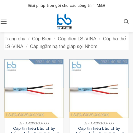
Bỏ
Giải pháp trọn gói cho các công trình M&E
qua
nội
dung
Trang chủ
/
Cáp Điện
/
Cáp điện LS-VINA
/
Cáp hạ thế
LS-VINA
/
Cáp ngầm hạ thế giáp sợi Nhôm
LS-FA-CXVS-XX-XXX
LS-FA-CXVS-XX-XXX
Cáp tín hiệu báo cháy
Cáp tín hiệu báo cháy