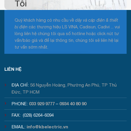
Tôi
Quý khách hàng có nhu cầu về
dây và cáp điện & thiết
bị điện
các thương hiệu LS VINA, Cadisun, Cadivi ... vui
lòng liên hệ chúng tôi qua số hotline hoặc click nút tư
vấn/báo giá và để lại thông tin, chúng tôi sẽ liên hệ lại
tư vấn sớm nhất.
Tư vấn / Báo giá
LIÊN HỆ
ĐỊA CHỈ:
56 Nguyễn Hoàng, Phường An Phú, TP Thủ
Đức, TP HCM
033 929 9777
0934 40 80 90
PHONE:
–
FAX: (028) 6264-6094
info@kbelectric.vn
EMAIL: