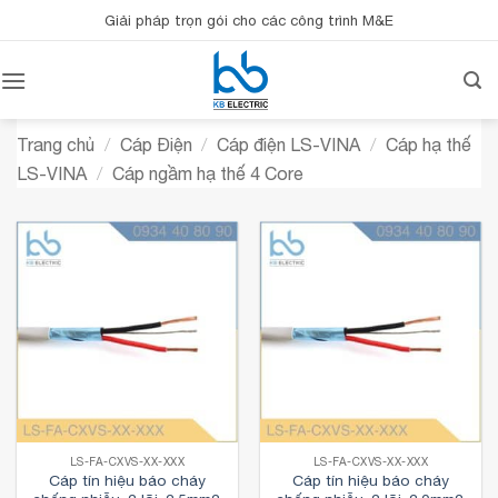
Bỏ
Giải pháp trọn gói cho các công trình M&E
qua
nội
dung
Trang chủ
/
Cáp Điện
/
Cáp điện LS-VINA
/
Cáp hạ thế
LS-VINA
/
Cáp ngầm hạ thế 4 Core
LS-FA-CXVS-XX-XXX
LS-FA-CXVS-XX-XXX
Cáp tín hiệu báo cháy
Cáp tín hiệu báo cháy