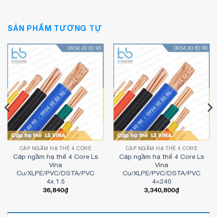
SẢN PHẨM TƯƠNG TỰ
CÁP NGẦM HẠ THẾ 4 CORE
CÁP NGẦM HẠ THẾ 4 CORE
Cáp ngầm hạ thế 4 Core Ls
Cáp ngầm hạ thế 4 Core Ls
Vina
Vina
Cu/XLPE/PVC/DSTA/PVC
Cu/XLPE/PVC/DSTA/PVC
4x 1.5
4×240
36,840
₫
3,340,800
₫