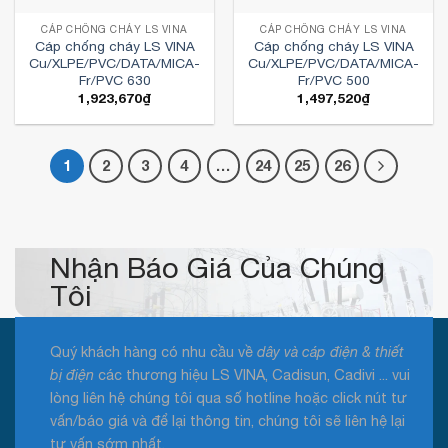
CÁP CHỐNG CHÁY LS VINA
CÁP CHỐNG CHÁY LS VINA
Cáp chống cháy LS VINA
Cáp chống cháy LS VINA
Cu/XLPE/PVC/DATA/MICA-
Cu/XLPE/PVC/DATA/MICA-
Fr/PVC 630
Fr/PVC 500
1,923,670
₫
1,497,520
₫
1
2
3
4
…
24
25
26
Nhận Báo Giá Của Chúng
Tôi
Quý khách hàng có nhu cầu về
dây và cáp điện & thiết
bị điện
các thương hiệu LS VINA, Cadisun, Cadivi ... vui
lòng liên hệ chúng tôi qua số hotline hoặc click nút tư
vấn/báo giá và để lại thông tin, chúng tôi sẽ liên hệ lại
tư vấn sớm nhất.