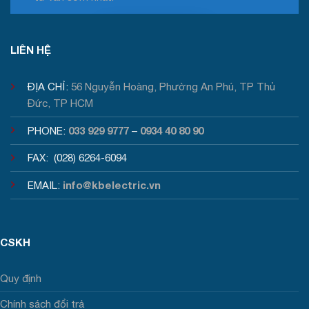
Tư vấn / Báo giá
LIÊN HỆ
ĐỊA CHỈ:
56 Nguyễn Hoàng, Phường An Phú, TP Thủ
Đức, TP HCM
033 929 9777
0934 40 80 90
PHONE:
–
FAX: (028) 6264-6094
info@kbelectric.vn
EMAIL:
CSKH
Quy định
Chính sách đổi trả