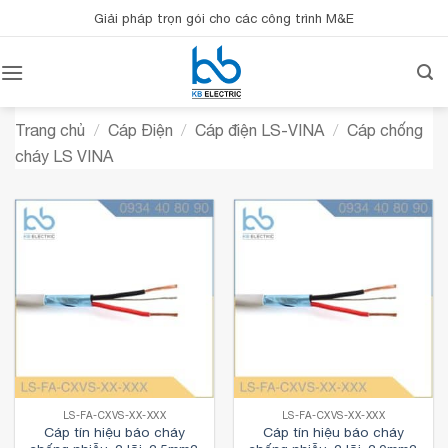
Bỏ
Giải pháp trọn gói cho các công trình M&E
qua
nội
dung
Trang chủ
/
Cáp Điện
/
Cáp điện LS-VINA
/
Cáp chống
cháy LS VINA
LS-FA-CXVS-XX-XXX
LS-FA-CXVS-XX-XXX
Cáp tín hiệu báo cháy
Cáp tín hiệu báo cháy