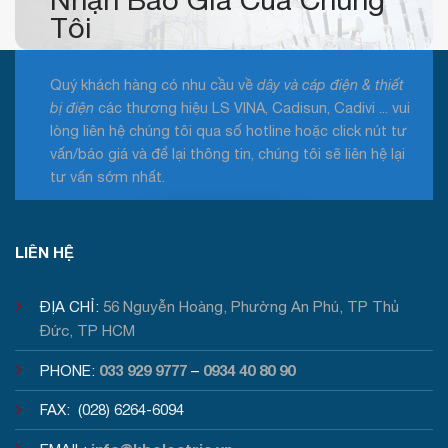
Tôi
Quý khách hàng có nhu cầu về
dây và cáp điện & thiết
bị điện
các thương hiệu LS VINA, Cadisun, Cadivi ... vui
lòng liên hệ chúng tôi qua số hotline hoặc click nút tư
vấn/báo giá và để lại thông tin, chúng tôi sẽ liên hệ lại
tư vấn sớm nhất.
Tư vấn / Báo giá
LIÊN HỆ
ĐỊA CHỈ:
56 Nguyễn Hoàng, Phường An Phú, TP Thủ
Đức, TP HCM
033 929 9777
0934 40 80 90
PHONE:
–
FAX: (028) 6264-6094