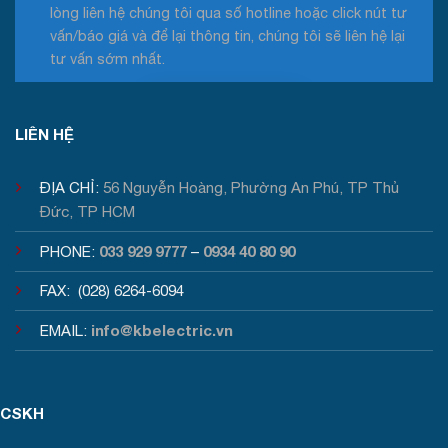
lòng liên hệ chúng tôi qua số hotline hoặc click nút tư
vấn/báo giá và để lại thông tin, chúng tôi sẽ liên hệ lại
tư vấn sớm nhất.
Tư vấn / Báo giá
LIÊN HỆ
ĐỊA CHỈ:
56 Nguyễn Hoàng, Phường An Phú, TP Thủ
Đức, TP HCM
033 929 9777
0934 40 80 90
PHONE:
–
FAX: (028) 6264-6094
info@kbelectric.vn
EMAIL:
CSKH