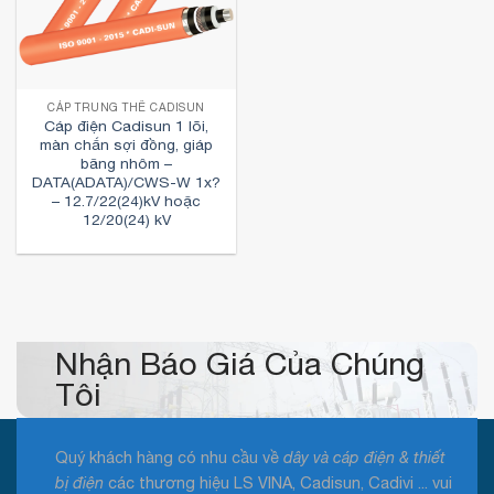
CÁP TRUNG THẾ CADISUN
Cáp điện Cadisun 1 lõi,
màn chắn sợi đồng, giáp
băng nhôm –
DATA(ADATA)/CWS-W 1x?
– 12.7/22(24)kV hoặc
12/20(24) kV
Nhận Báo Giá Của Chúng
Tôi
Quý khách hàng có nhu cầu về
dây và cáp điện & thiết
bị điện
các thương hiệu LS VINA, Cadisun, Cadivi ... vui