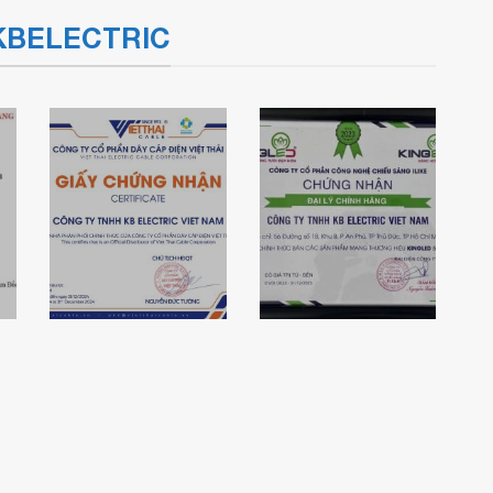
a KBELECTRIC
Chứng nhận đại
Chứng nhận đại
lý chính hãng
lý cáp điện Việt
Kingled của
Thái
KBElectric