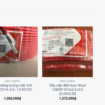
CÁP CADIVI
CÁP CADIVI
năng lượng mặt trời
Dây cáp điện bọc nhựa
Z2-K-2.5– 1,5 KV DC
CADIVI VCmd 2×2.5
(2×50/0.25)
1,092,000
₫
1,275,000
₫