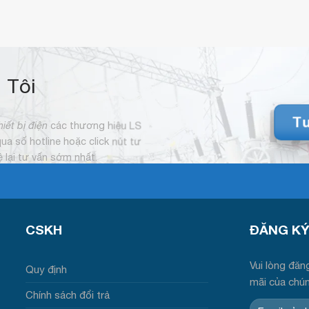
 Tôi
Tư
hiết bị điện
các thương hiệu LS
 qua số hotline hoặc click nút tư
hệ lại tư vấn sớm nhất.
CSKH
ĐĂNG KY
Vui lòng đăng
Quy định
mãi của chú
Chính sách đổi trả