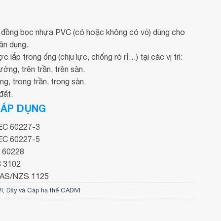
t đồng bọc nhựa PVC (có hoặc không có vỏ) dùng cho
dân dụng.
lắp trong ống (chịu lực, chống rò rỉ…) tại các vị trí:
ường, trên trần, trên sàn.
g, trong trần, trong sàn.
đất.
 ÁP DỤNG
IEC 60227-3
IEC 60227-5
C 60228
C 3102
 AS/NZS 1125
I
,
Dây và Cáp hạ thế CADIVI