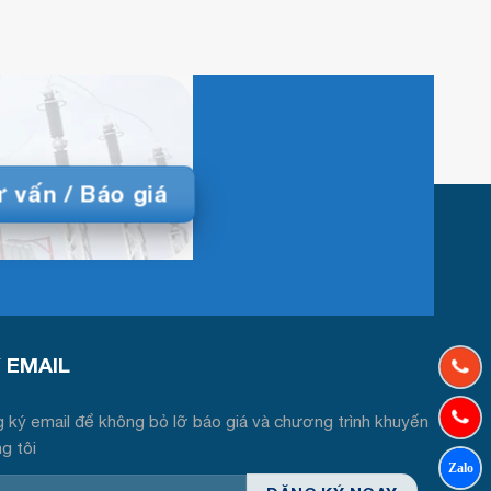
 vấn / Báo giá
́ EMAIL
 ký email để không bỏ lỡ báo giá và chương trình khuyến
ng tôi