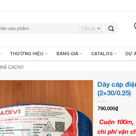
THƯƠNG HIỆU
BẢNG GIÁ
CATALOG
DỰ 
thế CADIVI
Dây cáp đi
(2×30/0.25)
790,000
₫
Cuộn 100m, 
chi phí vận c