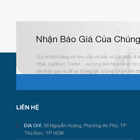
Nhận Báo Giá Của Chúng
Quý khách hàng có nhu cầu về
dây và cáp điện & t
VINA, Cadisun, Cadivi ... vui lòng liên hệ chúng tôi
vấn/báo giá và để lại thông tin, chúng tôi sẽ liên 
LIÊN HỆ
ĐỊA CHỈ:
56 Nguyễn Hoàng, Phường An Phú, TP
Thủ Đức, TP HCM