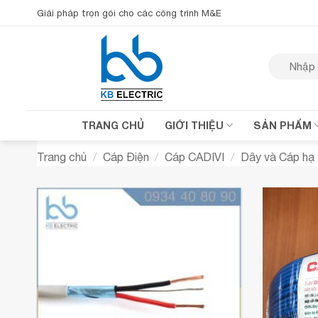
Bỏ
Giải pháp trọn gói cho các công trình M&E
qua
nội
Tìm
dung
kiếm:
TRANG CHỦ
GIỚI THIỆU
SẢN PHẨM
Trang chủ
/
Cáp Điện
/
Cáp CADIVI
/
Dây và Cáp hạ 