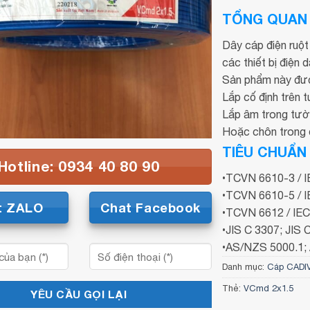
TỔNG QUAN
Dây cáp điện ruộ
các thiết bị điện 
Sản phẩm này được 
Lắp cố định trên t
Lắp âm trong tườn
Hoặc chôn trong 
TIÊU CHUẨN
Hotline: 0934 40 80 90
•TCVN 6610-3 / 
•TCVN 6610-5 / 
t ZALO
Chat Facebook
•TCVN 6612 / IE
•JIS C 3307; JIS 
•AS/NZS 5000.1;
Danh mục:
Cáp CADIV
Thẻ:
VCmd 2x1.5