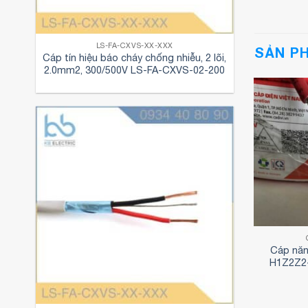
LS-FA-CXVS-XX-XXX
SẢN P
Cáp tín hiệu báo cháy chống nhiễu, 2 lõi,
2.0mm2, 300/500V LS-FA-CXVS-02-200
HẠ THẾ CADIVI
CÁP CADIVI
1 kV – Cáp Điện
Dây cáp điện bọc nhựa
Cáp năn
DIVI
CADIVI VCmo 2×1.5
H1Z2Z2-
(2×30/0.25)
895,000
₫