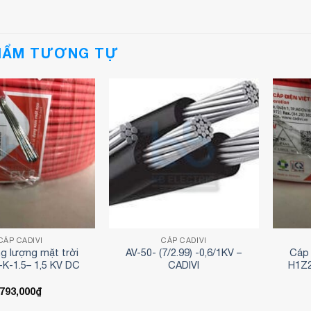
HẨM TƯƠNG TỰ
CÁP CADIVI
CÁP CADIVI
g lượng mặt trời
AV-50- (7/2.99) -0,6/1KV –
Cáp 
K-1.5– 1,5 KV DC
CADIVI
H1Z2
793,000
₫