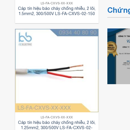
LS-FA-CXVS-XX-XXX
Chứng
Cáp tín hiệu báo cháy chống nhiễu, 2 lõi,
1.5mm2, 300/500V LS-FA-CXVS-02-150
Chứng nhận đại
Chứng 
lý ủy quyền
KBElect
Chứng nhận đại
Schneider
đại lý 
lý cáp điện
Electric của
chính t
Cadisun
KBElectric
đèn Pa
LS-FA-CXVS-XX-XXX
Cáp tín hiệu báo cháy chống nhiễu, 2 lõi,
1.25mm2, 300/500V LS-FA-CXVS-02-