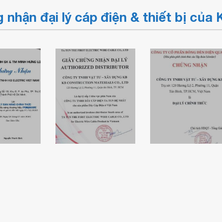
 nhận đại lý cáp điện & thiết bị củ
nhận
Chứng nhận đại
ric là
lý chính thức
bán hàng
Chứng nhận đại
bóng đèn Điện
hức của
lý cáp điện
Quang của
ragon
Tatun Đệ Nhất
KBElectric