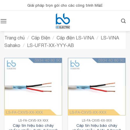
Bỏ
Giải pháp trọn gói cho các công trình M&E
qua
nội
dung
Trang chủ
/
Cáp Điện
/
Cáp điện LS-VINA
/
LS-VINA
Sahako
/
LS-UFRT-XX-YYY-AB
LS-FA-CXVS-XX-XXX
LS-FA-CXVS-XX-XXX
Cáp tín hiệu báo cháy
Cáp tín hiệu báo cháy