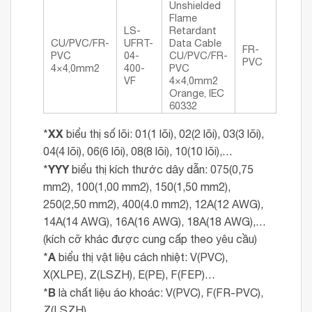
Unshielded
Flame
LS-
Retardant
CU/PVC/FR-
UFRT-
Data Cable
FR-
PVC
04-
CU/PVC/FR-
PVC
4×4,0mm2
400-
PVC
VF
4×4,0mm2
Orange, IEC
60332
XX
*
biểu thị số lõi: 01(1 lõi), 02(2 lõi), 03(3 lõi),
04(4 lõi), 06(6 lõi), 08(8 lõi), 10(10 lõi),…
YYY
*
biểu thị kích thước dây dẫn: 075(0,75
mm2), 100(1,00 mm2), 150(1,50 mm2),
250(2,50 mm2), 400(4.0 mm2), 12A(12 AWG),
14A(14 AWG), 16A(16 AWG), 18A(18 AWG),…
(kích cỡ khác được cung cấp theo yêu cầu)
A
*
biểu thị vật liệu cách nhiệt: V(PVC),
X(XLPE), Z(LSZH), E(PE), F(FEP)…
B
*
là chất liệu áo khoác: V(PVC), F(FR-PVC),
Z(LSZH), …