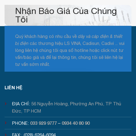
Nhận Báo Giá Của Chúng
Tôi
Quý khách hàng có nhu cầu về
dây và cáp điện & thiết
bị điện
các thương hiệu LS VINA, Cadisun, Cadivi ... vui
lòng liên hệ chúng tôi qua số hotline hoặc click nút tư
vấn/báo giá và để lại thông tin, chúng tôi sẽ liên hệ lại
tư vấn sớm nhất.
Tư vấn / Báo giá
LIÊN HỆ
ĐỊA CHỈ:
56 Nguyễn Hoàng, Phường An Phú, TP Thủ
Đức, TP HCM
033 929 9777
0934 40 80 90
PHONE:
–
FAX: (028) 6264-6094