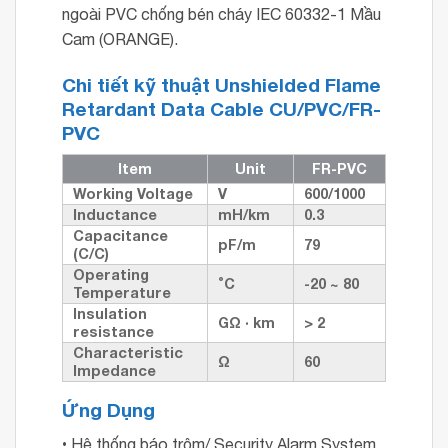
ngoài PVC chống bén cháy IEC 60332-1 Mầu
Cam (ORANGE).
Chi tiết kỹ thuật
Unshielded Flame
Retardant Data Cable CU/PVC/FR-
PVC
Item
Unit
FR-PVC
Working Voltage
V
600/1000
Inductance
mH/km
0.3
Capacitance
pF/m
79
(C/C)
Operating
˚C
-20 ~ 80
Temperature
Insulation
GΩ · km
> 2
resistance
Characteristic
Ω
60
Impedance
Ứng Dụng
• Hệ thống báo trộm/ Security Alarm System