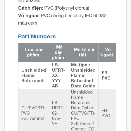
EN 60228.
Cách điện:
PVC (Polyvinyl clorua)
Vỏ ngoài:
PVC chống bén cháy IEC 60332,
màu cam
Part Numbers
Mã
Loại sản
Mô tả chi
Vỏ
sản
phẩm
tiết
Ngoài
phẩm
LS-
Multipair
Unshielded
UFRT-
Unshielded
FR-
Flame
XX-
Flame
PVC
Retardant
YYY-
Retardant
AB
Data Cable
Unshielded
Flame
LS-
Retardant
CU/PVC/FR-
UFRT-
Data Cable
FR-
PVC
02-
CU/PVC/FR-
PVC
2×0,75mm2
075-
PVC
VF
2×0,75mm2
Orange, IEC