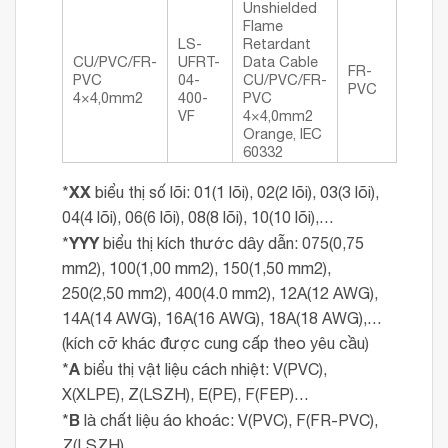
Unshielded
Flame
LS-
Retardant
CU/PVC/FR-
UFRT-
Data Cable
FR-
PVC
04-
CU/PVC/FR-
PVC
4×4,0mm2
400-
PVC
VF
4×4,0mm2
Orange, IEC
60332
XX
*
biểu thị số lõi: 01(1 lõi), 02(2 lõi), 03(3 lõi),
04(4 lõi), 06(6 lõi), 08(8 lõi), 10(10 lõi),…
YYY
*
biểu thị kích thước dây dẫn: 075(0,75
mm2), 100(1,00 mm2), 150(1,50 mm2),
250(2,50 mm2), 400(4.0 mm2), 12A(12 AWG),
14A(14 AWG), 16A(16 AWG), 18A(18 AWG),…
(kích cỡ khác được cung cấp theo yêu cầu)
A
*
biểu thị vật liệu cách nhiệt: V(PVC),
X(XLPE), Z(LSZH), E(PE), F(FEP)…
B
*
là chất liệu áo khoác: V(PVC), F(FR-PVC),
Z(LSZH), …