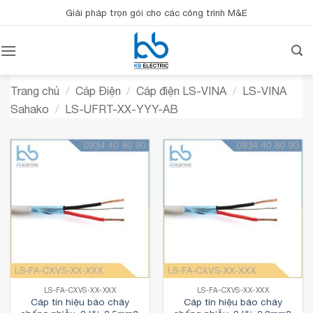
Bỏ
Giải pháp trọn gói cho các công trình M&E
qua
nội
dung
Trang chủ
/
Cáp Điện
/
Cáp điện LS-VINA
/
LS-VINA
Sahako
/
LS-UFRT-XX-YYY-AB
LS-FA-CXVS-XX-XXX
LS-FA-CXVS-XX-XXX
Cáp tín hiệu báo cháy
Cáp tín hiệu báo cháy