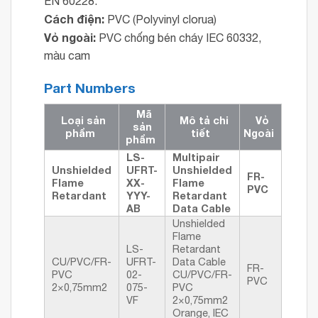
EN 60228.
Cách điện:
PVC (Polyvinyl clorua)
Vỏ ngoài:
PVC chống bén cháy IEC 60332,
màu cam
Part Numbers
Mã
Loại sản
Mô tả chi
Vỏ
sản
phẩm
tiết
Ngoài
phẩm
LS-
Multipair
Unshielded
UFRT-
Unshielded
FR-
Flame
XX-
Flame
PVC
Retardant
YYY-
Retardant
AB
Data Cable
Unshielded
Flame
LS-
Retardant
CU/PVC/FR-
UFRT-
Data Cable
FR-
PVC
02-
CU/PVC/FR-
PVC
2×0,75mm2
075-
PVC
VF
2×0,75mm2
Orange, IEC