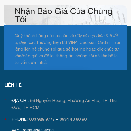
Nhận Báo Giá Của Chúng
Tôi
Quý khách hàng có nhu cầu về
dây và cáp điện & thiết
bị điện
các thương hiệu LS VINA, Cadisun, Cadivi ... vui
lòng liên hệ chúng tôi qua số hotline hoặc click nút tư
vấn/báo giá và để lại thông tin, chúng tôi sẽ liên hệ lại
tư vấn sớm nhất.
Tư vấn / Báo giá
LIÊN HỆ
ĐỊA CHỈ:
56 Nguyễn Hoàng, Phường An Phú, TP Thủ
Đức, TP HCM
033 929 9777
0934 40 80 90
PHONE:
–
FAX: (028) 6264-6094