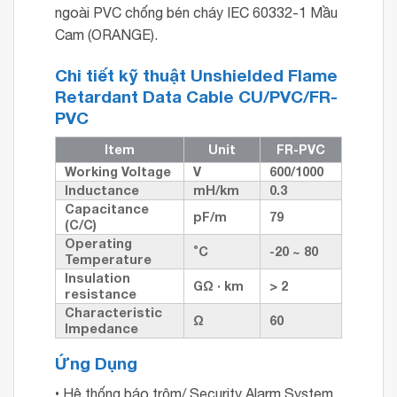
ngoài PVC chống bén cháy IEC 60332-1 Mầu
Cam (ORANGE).
Chi tiết kỹ thuật
Unshielded Flame
Retardant Data Cable CU/PVC/FR-
PVC
Item
Unit
FR-PVC
Working Voltage
V
600/1000
Inductance
mH/km
0.3
Capacitance
pF/m
79
(C/C)
Operating
˚C
-20 ~ 80
Temperature
Insulation
GΩ · km
> 2
resistance
Characteristic
Ω
60
Impedance
Ứng Dụng
• Hệ thống báo trộm/ Security Alarm System