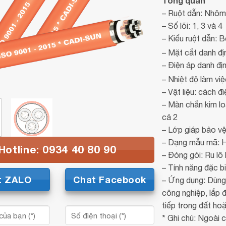
Tổng quan
– Ruột dẫn: Nhôm
– Số lõi: 1, 3 và 4
– Kiểu ruột dẫn: B
– Mặt cắt danh đ
– Điện áp danh địn
– Nhiệt độ làm vi
– Vật liệu: cách
– Màn chắn kim l
cả 2
– Lớp giáp bảo vệ
– Dạng mẫu mã: Hì
Hotline: 0934 40 80 90
– Đóng gói: Ru lô
– Tính năng đặc b
t ZALO
Chat Facebook
– Ứng dụng: Dùng đ
công nghiệp, lắp 
tiếp trong đất ho
* Ghi chú: Ngoài