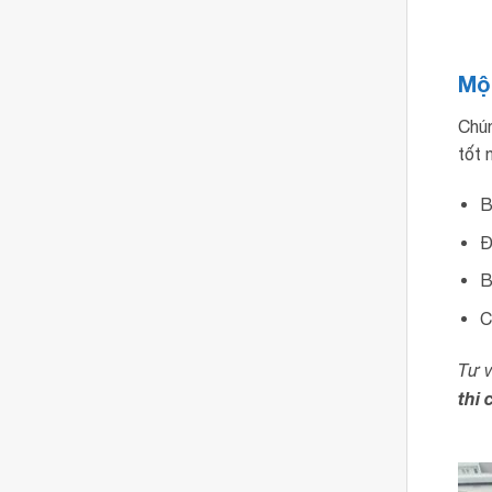
Mộ
Chún
tốt 
B
Đ
B
C
Tư v
thi 