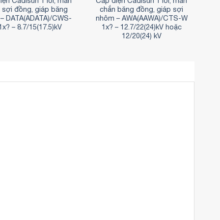
iện Cadisun 1 lõi, màn
Cáp điện Cadisun 1 lõi, màn
 sợi đồng, giáp băng
chắn băng đồng, giáp sợi
– DATA(ADATA)/CWS-
nhôm – AWA(AAWA)/CTS-W
x? – 8.7/15(17.5)kV
1x? – 12.7/22(24)kV hoặc
12/20(24) kV