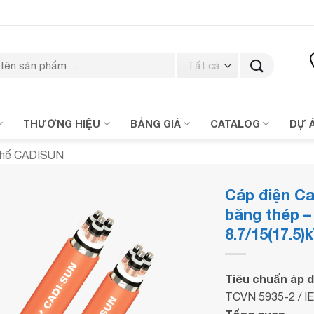
THƯƠNG HIỆU
BẢNG GIÁ
CATALOG
DỰ 
Thế CADISUN
Cáp điện Ca
băng thép 
8.7/15(17.5)
Tiêu chuẩn áp 
TCVN 5935-2 / I