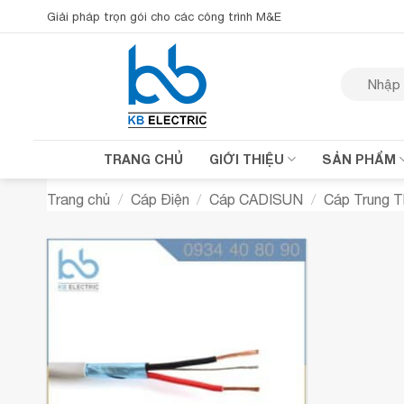
Bỏ
Giải pháp trọn gói cho các công trình M&E
qua
nội
Tìm
dung
kiếm:
TRANG CHỦ
GIỚI THIỆU
SẢN PHẨM
Trang chủ
/
Cáp Điện
/
Cáp CADISUN
/
Cáp Trung 