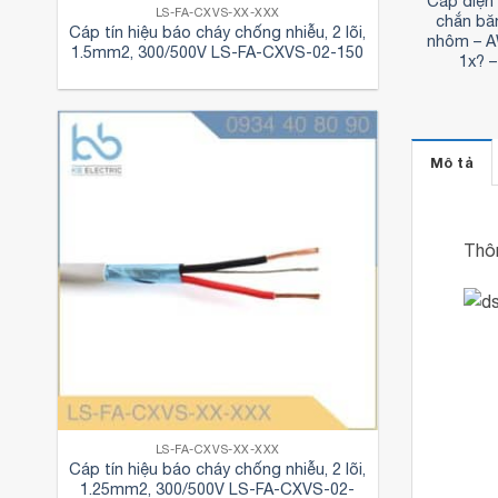
isun 1 lõi, màn
Cáp điện Cadisun 1 lõi, màn
Cáp điện 
LS-FA-CXVS-XX-XXX
g, không giáp –
chắn sợi đồng, không giáp –
chắn bă
Cáp tín hiệu báo cháy chống nhiễu, 2 lõi,
-W 1x? – 6/10
C(A)XV/CWS-W 1x? –
nhôm – 
1.5mm2, 300/500V LS-FA-CXVS-02-150
2)kV
3.6/6(7.2)kV
1x? –
Mô tả
Thôn
LS-FA-CXVS-XX-XXX
Cáp tín hiệu báo cháy chống nhiễu, 2 lõi,
1.25mm2, 300/500V LS-FA-CXVS-02-