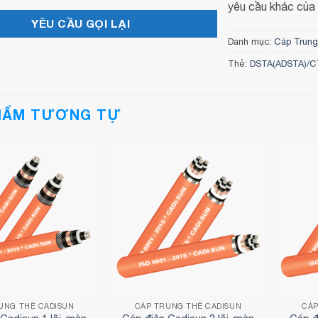
yêu cầu khác của
Danh mục:
Cáp Trun
Thẻ:
DSTA(ADSTA)/CT
HẨM TƯƠNG TỰ
UNG THẾ CADISUN
CÁP TRUNG THẾ CADISUN
CÁP