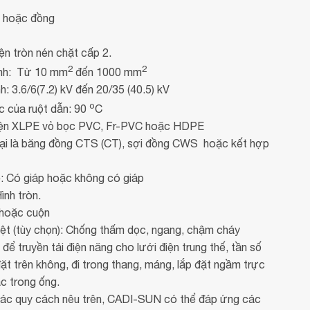
 hoặc đồng
ện tròn nén chặt cấp 2.
2
2
ịnh: Từ 10 mm
đến 1000 mm
h: 3.6/6(7.2) kV đến 20/35 (40.5) kV
o
ệc của ruột dẫn: 90
C
 điện XLPE vỏ bọc PVC, Fr-PVC hoặc HDPE
oại là băng đồng CTS (CT), sợi đồng CWS hoặc kết hợp
: Có giáp hoặc không có giáp
nh tròn.
 hoặc cuộn
iệt (tùy chọn): Chống thấm dọc, ngang, chậm cháy
ể truyền tải điện năng cho lưới điện trung thế, tần số
đặt trên không, đi trong thang, máng, lắp đặt ngầm trực
ặc trong ống.
 các quy cách nêu trên, CADI-SUN có thể đáp ứng các