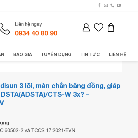
Liên hệ ngay
0934 40 80 90
ÁN
BÁO GIÁ
TUYỂN DỤNG
TIN TỨC
LIÊN HỆ
disun 3 lõi, màn chắn băng đồng, giáp
– DSTA(ADSTA)/CTS-W 3x? –
kV
dụng
EC 60502-2 và TCCS 17:2021/EVN