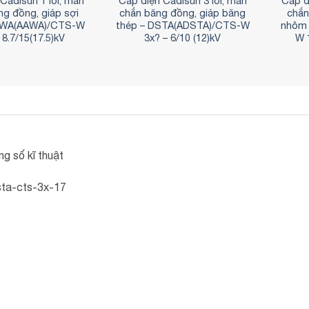
Cadisun 1 lõi, màn
Cáp điện Cadisun 3 lõi, màn
Cáp đ
ng đồng, giáp sợi
chắn băng đồng, giáp băng
chắn
AWA(AAWA)/CTS-W
thép – DSTA(ADSTA)/CTS-W
nhôm 
 8.7/15(17.5)kV
3x? – 6/10 (12)kV
W 1
g số kĩ thuật