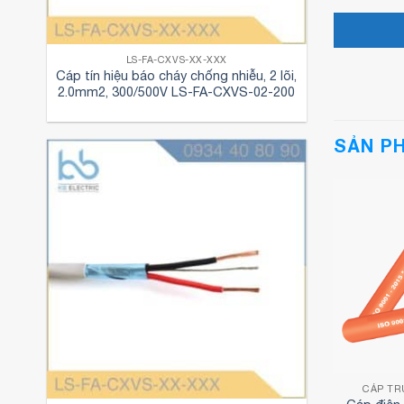
LS-FA-CXVS-XX-XXX
Cáp tín hiệu báo cháy chống nhiễu, 2 lõi,
2.0mm2, 300/500V LS-FA-CXVS-02-200
SẢN P
 THẾ CADISUN
CÁP TRUNG THẾ CADISUN
CÁP TR