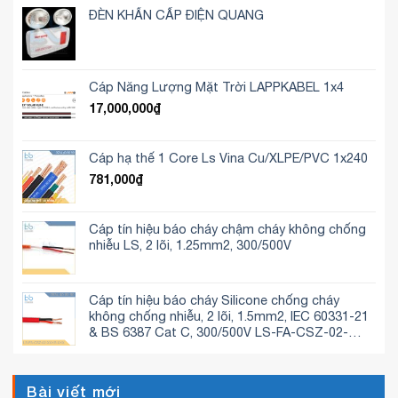
ĐÈN KHẨN CẤP ĐIỆN QUANG
Cáp Năng Lượng Mặt Trời LAPPKABEL 1x4
17,000,000
₫
Cáp hạ thế 1 Core Ls Vina Cu/XLPE/PVC 1x240
781,000
₫
Cáp tín hiệu báo cháy chậm cháy không chống
nhiễu LS, 2 lõi, 1.25mm2, 300/500V
Cáp tín hiệu báo cháy Silicone chống cháy
không chống nhiễu, 2 lõi, 1.5mm2, IEC 60331-21
& BS 6387 Cat C, 300/500V LS-FA-CSZ-02-
150S-C
Bài viết mới