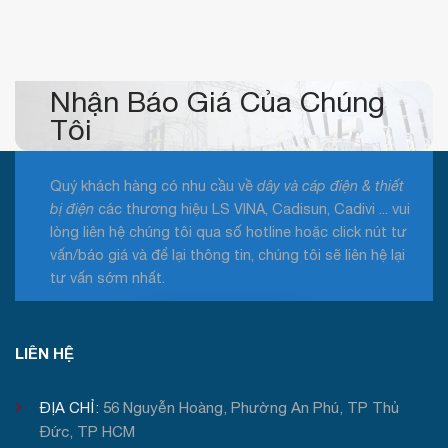
cáp
điện
GL
CABLE
mới
nhất
2026
Nhận Báo Giá Của Chúng
Tôi
Quý khách hàng có nhu cầu về
dây và cáp điện & thiết
bị điện
các thương hiệu LS VINA, Cadisun, Cadivi ... vui
lòng liên hệ chúng tôi qua số hotline hoặc click nút tư
vấn/báo giá và để lại thông tin, chúng tôi sẽ liên hệ lại
tư vấn sớm nhất.
Tư vấn / Báo giá
LIÊN HỆ
ĐỊA CHỈ:
56 Nguyễn Hoàng, Phường An Phú, TP Thủ
Đức, TP HCM