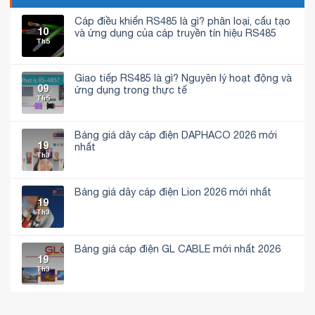
Cáp điều khiển RS485 là gì? phân loại, cấu tạo
10
và ứng dụng của cáp truyền tín hiệu RS485
Th5
Không
có
bình
luận
Giao tiếp RS485 là gì? Nguyên lý hoạt động và
ở
09
Cáp
ứng dụng trong thực tế
điều
Th5
Không
khiển
có
RS485
bình
là
luận
gì?
Bảng giá dây cáp điện DAPHACO 2026 mới
ở
phân
19
Giao
nhất
loại,
tiếp
Th3
cấu
Không
RS485
tạo
có
là
và
bình
gì?
ứng
luận
Nguyên
dụng
Bảng giá dây cáp điện Lion 2026 mới nhất
ở
lý
của
19
Bảng
hoạt
Không
cáp
giá
Th3
động
có
truyền
dây
và
bình
tín
cáp
ứng
luận
hiệu
điện
dụng
ở
RS485
DAPHACO
trong
Bảng
Bảng giá cáp điện GL CABLE mới nhất 2026
2026
thực
giá
19
mới
Không
tế
dây
Th3
nhất
có
cáp
bình
điện
luận
Lion
ở
2026
Bảng
mới
giá
nhất