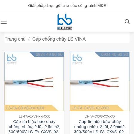
Bỏ
Giải pháp trọn gói cho các công trình M&E
qua
nội
dung
Trang chủ
/
Cáp chống cháy LS VINA
LS-FA-CXVS-XX-XXX
LS-FA-CXVS-XX-XXX
Cáp tín hiệu báo cháy
Cáp tín hiệu báo cháy
chống nhiễu, 2 lõi, 2.5mm2,
chống nhiễu, 2 lõi, 2.0mm2,
300/500V LS-FA-CXVS-02-
300/500V LS-FA-CXVS-02-