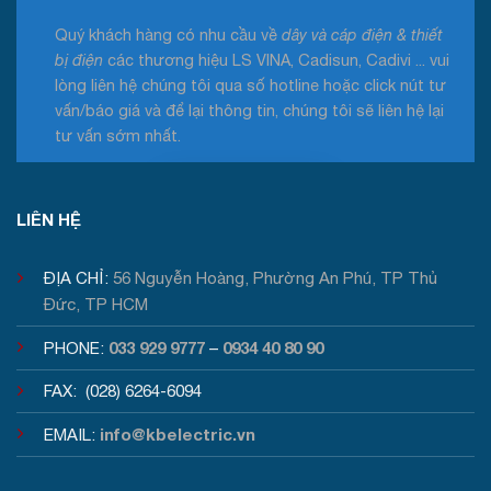
Quý khách hàng có nhu cầu về
dây và cáp điện & thiết
bị điện
các thương hiệu LS VINA, Cadisun, Cadivi ... vui
lòng liên hệ chúng tôi qua số hotline hoặc click nút tư
vấn/báo giá và để lại thông tin, chúng tôi sẽ liên hệ lại
tư vấn sớm nhất.
Tư vấn / Báo giá
LIÊN HỆ
ĐỊA CHỈ:
56 Nguyễn Hoàng, Phường An Phú, TP Thủ
Đức, TP HCM
033 929 9777
0934 40 80 90
PHONE:
–
FAX: (028) 6264-6094
info@kbelectric.vn
EMAIL: