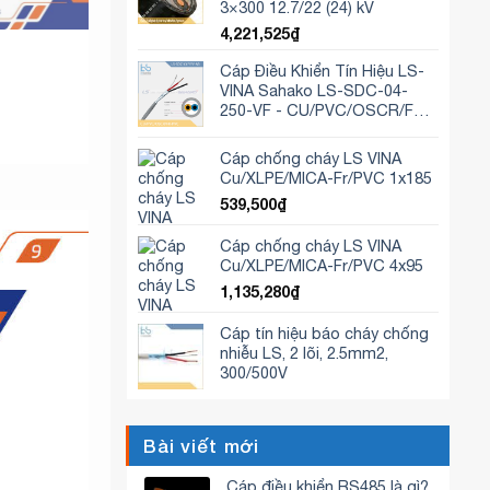
3×300 12.7/22 (24) kV
4,221,525
₫
Cáp Điều Khiển Tín Hiệu LS-
VINA Sahako LS-SDC-04-
250-VF - CU/PVC/OSCR/FR-
PVC 4×2,5mm2
Cáp chống cháy LS VINA
Cu/XLPE/MICA-Fr/PVC 1x185
539,500
₫
Cáp chống cháy LS VINA
Cu/XLPE/MICA-Fr/PVC 4x95
1,135,280
₫
Cáp tín hiệu báo cháy chống
nhiễu LS, 2 lõi, 2.5mm2,
300/500V
Bài viết mới
Cáp điều khiển RS485 là gì?