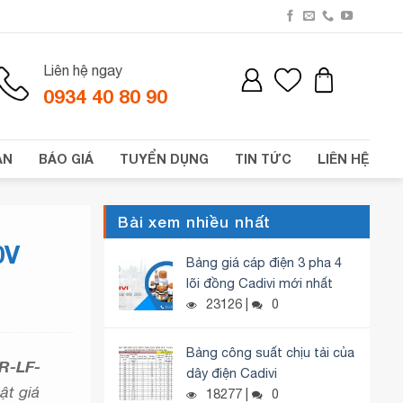
Liên hệ ngay
0934 40 80 90
ÁN
BÁO GIÁ
TUYỂN DỤNG
TIN TỨC
LIÊN HỆ
Bài xem nhiều nhất
0V
Bảng giá cáp điện 3 pha 4
lõi đồng Cadivi mới nhất
23126 |
0
Bảng công suất chịu tải của
HR-LF-
dây điện Cadivi
ật giá
18277 |
0