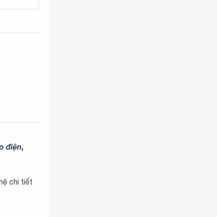
p điện,
ệ chi tiết