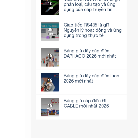
10
phân loại, cấu tạo và ứng
Th5
dụng của cáp truyền tín
hiệu RS485
Không
có
bình
Giao tiếp RS485 là gì?
luận
09
Nguyên lý hoạt động và ứng
ở
Th5
Cáp
dụng trong thực tế
điều
khiển
Không
RS485
có
là
bình
Bảng giá dây cáp điện
gì?
luận
19
DAPHACO 2026 mới nhất
phân
ở
Th3
loại,
Giao
Không
cấu
tiếp
có
tạo
RS485
bình
và
là
luận
ứng
gì?
Bảng giá dây cáp điện Lion
ở
dụng
Nguyên
19
Bảng
2026 mới nhất
của
lý
giá
Th3
cáp
hoạt
Không
dây
truyền
động
có
cáp
tín
và
bình
điện
hiệu
ứng
luận
DAPHACO
Bảng giá cáp điện GL
RS485
dụng
ở
2026
trong
19
Bảng
CABLE mới nhất 2026
mới
thực
giá
Th3
nhất
tế
Không
dây
có
cáp
bình
điện
luận
Lion
ở
2026
Bảng
mới
giá
nhất
cáp