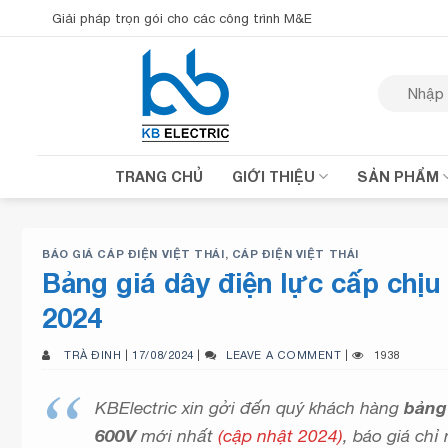
Bỏ
Giải pháp trọn gói cho các công trình M&E
qua
nội
Tìm
dung
kiếm:
TRANG CHỦ
GIỚI THIỆU
SẢN PHẨM
BÁO GIÁ CÁP ĐIỆN VIỆT THÁI
,
CÁP ĐIỆN VIỆT THÁI
Bảng giá dây điện lực cấp chịu
2024
TRÀ ĐINH
|
17/08/2024
|
LEAVE A COMMENT
|
1938
KBElectric xin gởi đến quý khách hàng
bảng
600V
mới nhất
(cập nhật 2024)
, báo giá ch