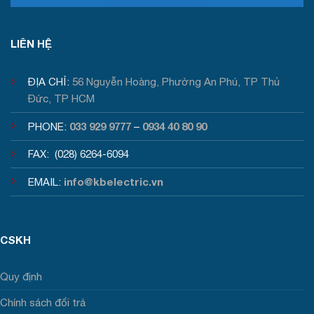
Tư vấn / Báo giá
LIÊN HỆ
ĐỊA CHỈ:
56 Nguyễn Hoàng, Phường An Phú, TP Thủ
Đức, TP HCM
033 929 9777
0934 40 80 90
PHONE:
–
FAX: (028) 6264-6094
info@kbelectric.vn
EMAIL:
CSKH
Quy định
Chính sách đổi trả