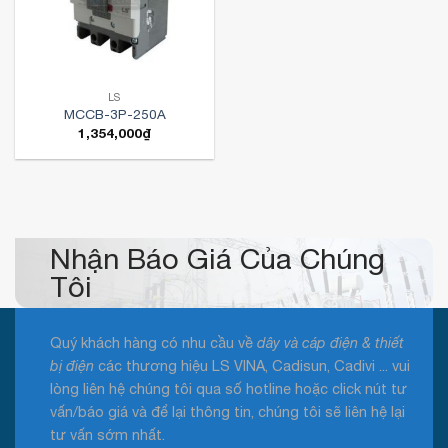
LS
MCCB-3P-250A
1,354,000
₫
Nhận Báo Giá Của Chúng
Tôi
Quý khách hàng có nhu cầu về
dây và cáp điện & thiết
bị điện
các thương hiệu LS VINA, Cadisun, Cadivi ... vui
lòng liên hệ chúng tôi qua số hotline hoặc click nút tư
vấn/báo giá và để lại thông tin, chúng tôi sẽ liên hệ lại
tư vấn sớm nhất.