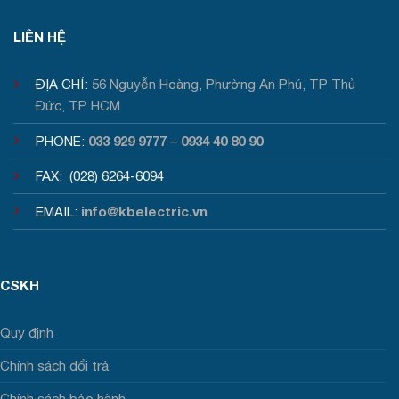
Tư vấn / Báo giá
LIÊN HỆ
ĐỊA CHỈ:
56 Nguyễn Hoàng, Phường An Phú, TP Thủ
Đức, TP HCM
033 929 9777
0934 40 80 90
PHONE:
–
FAX: (028) 6264-6094
info@kbelectric.vn
EMAIL:
CSKH
Quy định
Chính sách đổi trả
Chính sách bảo hành