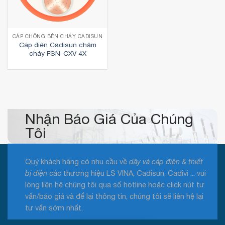
CÁP CHỐNG BÉN CHÁY CADISUN
Cáp điện Cadisun chậm
cháy FSN-CXV 4X
Nhận Báo Giá Của Chúng
Tôi
Quý khách hàng có nhu cầu về
dây và cáp điện & thiết
bị điện
các thương hiệu LS VINA, Cadisun, Cadivi ... vui
lòng liên hệ chúng tôi qua số hotline hoặc click nút tư
vấn/báo giá và để lại thông tin, chúng tôi sẽ liên hệ lại
tư vấn sớm nhất.