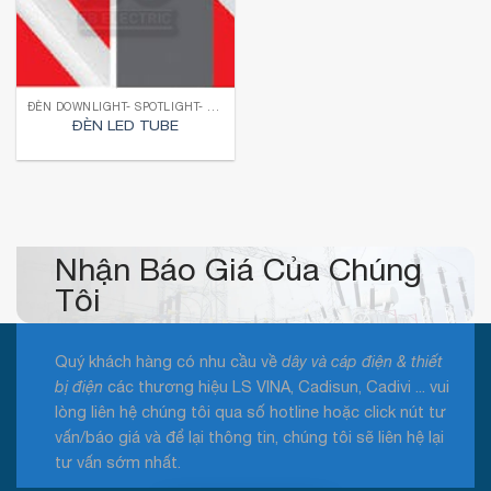
ĐÈN DOWNLIGHT- SPOTLIGHT- TUBE- MICA- LED DÂY
ĐÈN LED TUBE
Nhận Báo Giá Của Chúng
Tôi
Quý khách hàng có nhu cầu về
dây và cáp điện & thiết
bị điện
các thương hiệu LS VINA, Cadisun, Cadivi ... vui
lòng liên hệ chúng tôi qua số hotline hoặc click nút tư
vấn/báo giá và để lại thông tin, chúng tôi sẽ liên hệ lại
tư vấn sớm nhất.