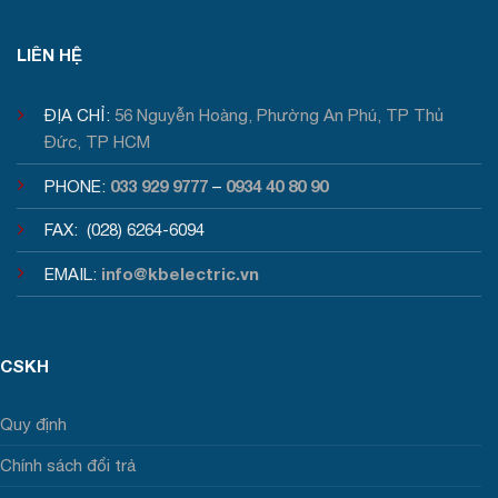
Tư vấn / Báo giá
LIÊN HỆ
ĐỊA CHỈ:
56 Nguyễn Hoàng, Phường An Phú, TP Thủ
Đức, TP HCM
033 929 9777
0934 40 80 90
PHONE:
–
FAX: (028) 6264-6094
info@kbelectric.vn
EMAIL:
CSKH
Quy định
Chính sách đổi trả