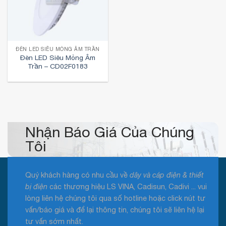
ĐÈN LED SIÊU MỎNG ÂM TRẦN
Đèn LED Siêu Mỏng Âm
Trần – CD02F0183
Nhận Báo Giá Của Chúng
Tôi
Quý khách hàng có nhu cầu về
dây và cáp điện & thiết
bị điện
các thương hiệu LS VINA, Cadisun, Cadivi ... vui
lòng liên hệ chúng tôi qua số hotline hoặc click nút tư
vấn/báo giá và để lại thông tin, chúng tôi sẽ liên hệ lại
tư vấn sớm nhất.