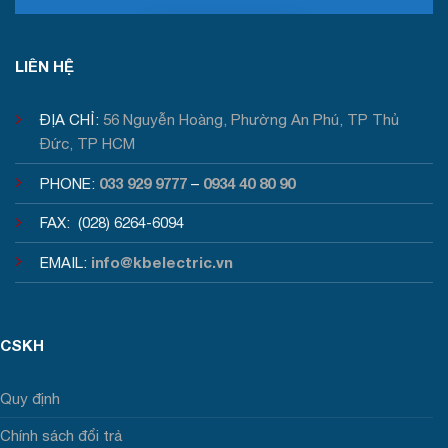
Tư vấn / Báo giá
LIÊN HỆ
ĐỊA CHỈ:
56 Nguyễn Hoàng, Phường An Phú, TP Thủ
Đức, TP HCM
033 929 9777
0934 40 80 90
PHONE:
–
FAX: (028) 6264-6094
info@kbelectric.vn
EMAIL:
CSKH
Quy định
Chính sách đổi trả