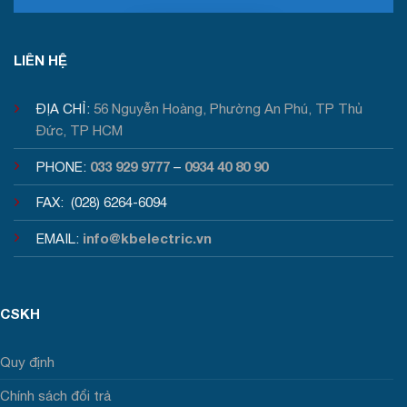
Tư vấn / Báo giá
LIÊN HỆ
ĐỊA CHỈ:
56 Nguyễn Hoàng, Phường An Phú, TP Thủ
Đức, TP HCM
033 929 9777
0934 40 80 90
PHONE:
–
FAX: (028) 6264-6094
info@kbelectric.vn
EMAIL:
CSKH
Quy định
Chính sách đổi trả