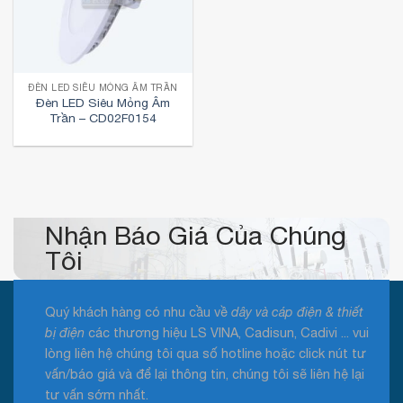
ĐÈN LED SIÊU MỎNG ÂM TRẦN
Đèn LED Siêu Mỏng Âm
Trần – CD02F0154
Nhận Báo Giá Của Chúng
Tôi
Quý khách hàng có nhu cầu về
dây và cáp điện & thiết
bị điện
các thương hiệu LS VINA, Cadisun, Cadivi ... vui
lòng liên hệ chúng tôi qua số hotline hoặc click nút tư
vấn/báo giá và để lại thông tin, chúng tôi sẽ liên hệ lại
tư vấn sớm nhất.