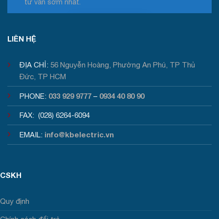
tư vấn sớm nhất.
Tư vấn / Báo giá
LIÊN HỆ
ĐỊA CHỈ:
56 Nguyễn Hoàng, Phường An Phú, TP Thủ
Đức, TP HCM
033 929 9777
0934 40 80 90
PHONE:
–
FAX: (028) 6264-6094
info@kbelectric.vn
EMAIL:
CSKH
Quy định