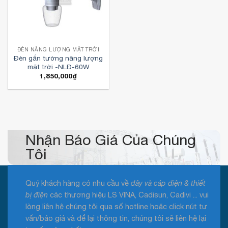
ĐÈN NĂNG LƯỢNG MẶT TRỜI
Đèn gắn tường năng lượng
mặt trời -NLĐ-60W
1,850,000
₫
Nhận Báo Giá Của Chúng
Tôi
Quý khách hàng có nhu cầu về
dây và cáp điện & thiết
bị điện
các thương hiệu LS VINA, Cadisun, Cadivi ... vui
lòng liên hệ chúng tôi qua số hotline hoặc click nút tư
vấn/báo giá và để lại thông tin, chúng tôi sẽ liên hệ lại