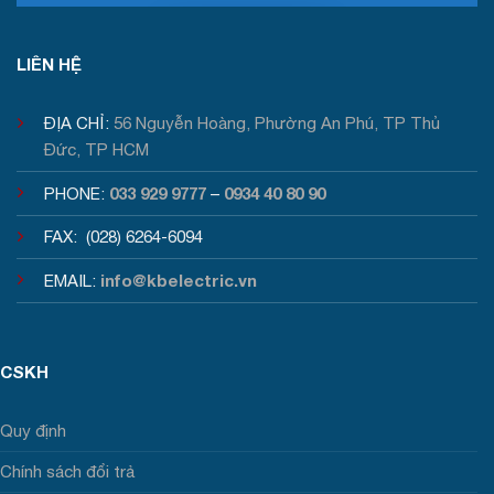
Tư vấn / Báo giá
LIÊN HỆ
ĐỊA CHỈ:
56 Nguyễn Hoàng, Phường An Phú, TP Thủ
Đức, TP HCM
033 929 9777
0934 40 80 90
PHONE:
–
FAX: (028) 6264-6094
info@kbelectric.vn
EMAIL:
CSKH
Quy định
Chính sách đổi trả