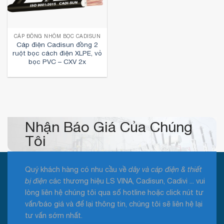
CÁP ĐỒNG NHÔM BỌC CADISUN
Cáp điện Cadisun đồng 2
ruột bọc cách điện XLPE, vỏ
bọc PVC – CXV 2x
Nhận Báo Giá Của Chúng
Tôi
Quý khách hàng có nhu cầu về
dây và cáp điện & thiết
bị điện
các thương hiệu LS VINA, Cadisun, Cadivi ... vui
lòng liên hệ chúng tôi qua số hotline hoặc click nút tư
vấn/báo giá và để lại thông tin, chúng tôi sẽ liên hệ lại
tư vấn sớm nhất.