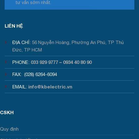
tư vấn sớm nhất.
Tư vấn / Báo giá
LIÊN HỆ
ĐỊA CHỈ:
56 Nguyễn Hoàng, Phường An Phú, TP Thủ
Đức, TP HCM
033 929 9777
0934 40 80 90
PHONE:
–
FAX: (028) 6264-6094
info@kbelectric.vn
EMAIL:
CSKH
Quy định