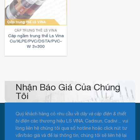
CÁP TRUNG THẾ LS VINA
Cáp ngầm trung thế Ls Vina
Cu/XLPE/PVC/DSTA/PVC-
W 3×300
Nhận Báo Giá Của Chúng
Tôi
Quý khách hàng có nhu cầu về
dây và cáp điện & thiết
bị điện
các thương hiệu LS VINA, Cadisun, Cadivi ... vui
lòng liên hệ chúng tôi qua số hotline hoặc click nút tư
vấn/báo giá và để lại thông tin, chúng tôi sẽ liên hệ lại