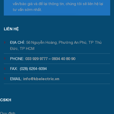
vấn/báo giá và để lại thông tin, chúng tôi sẽ liên hệ lại
tư vấn sớm nhất.
Tư vấn / Báo giá
LIÊN HỆ
ĐỊA CHỈ:
56 Nguyễn Hoàng, Phường An Phú, TP Thủ
Đức, TP HCM
033 929 9777
0934 40 80 90
PHONE:
–
FAX: (028) 6264-6094
info@kbelectric.vn
EMAIL:
CSKH
Quy định