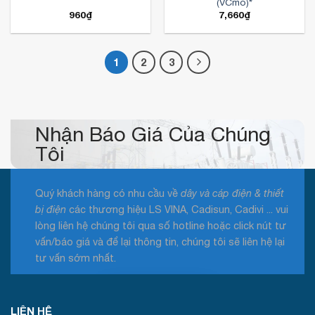
(VCmo)*
960
₫
7,660
₫
1
2
3
Nhận Báo Giá Của Chúng
Tôi
Quý khách hàng có nhu cầu về
dây và cáp điện & thiết
bị điện
các thương hiệu LS VINA, Cadisun, Cadivi ... vui
lòng liên hệ chúng tôi qua số hotline hoặc click nút tư
vấn/báo giá và để lại thông tin, chúng tôi sẽ liên hệ lại
tư vấn sớm nhất.
Tư vấn / Báo giá
LIÊN HỆ