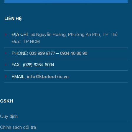
Tư vấn / Báo giá
LIÊN HỆ
ĐỊA CHỈ:
56 Nguyễn Hoàng, Phường An Phú, TP Thủ
Đức, TP HCM
033 929 9777
0934 40 80 90
PHONE:
–
FAX: (028) 6264-6094
info@kbelectric.vn
EMAIL:
CSKH
Quy định
Chính sách đổi trả