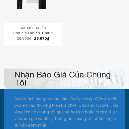
CÁP ĐIỀU KHIỂN
Cáp điều khiển 10X0.5
Giá
Giá
26,300
₫
23,670
₫
gốc
hiện
là:
tại
26,300₫.
là:
23,670₫.
Nhận Báo Giá Của Chúng
Tôi
Quý khách hàng có nhu cầu về
dây và cáp điện & thiết
bị điện
các thương hiệu LS VINA, Cadisun, Cadivi ... vui
lòng liên hệ chúng tôi qua số hotline hoặc click nút tư
vấn/báo giá và để lại thông tin, chúng tôi sẽ liên hệ lại
tư vấn sớm nhất.