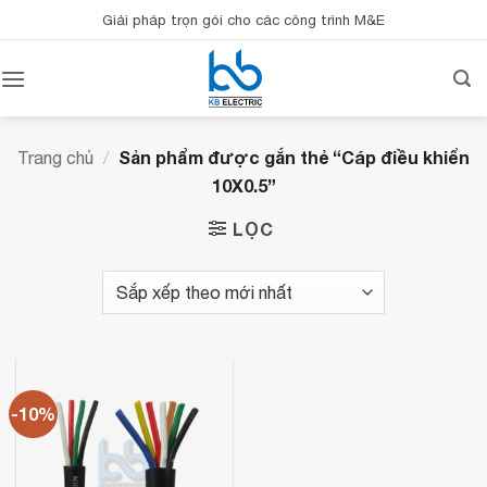
Bỏ
Giải pháp trọn gói cho các công trình M&E
qua
nội
dung
Sản phẩm được gắn thẻ “Cáp điều khiển
Trang chủ
/
10X0.5”
LỌC
-10%