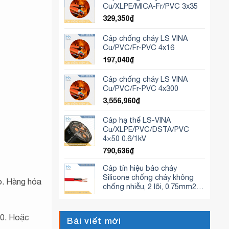
Cu/XLPE/MICA-Fr/PVC 3x35
329,350
₫
Cáp chống cháy LS VINA
Cu/PVC/Fr-PVC 4x16
197,040
₫
Cáp chống cháy LS VINA
Cu/PVC/Fr-PVC 4x300
3,556,960
₫
Cáp hạ thế LS-VINA
Cu/XLPE/PVC/DSTA/PVC
4×50 0.6/1kV
790,636
₫
Cáp tín hiệu báo cháy
Silicone chống cháy không
o. Hàng hóa
chống nhiễu, 2 lõi, 0.75mm2,
BS 6387 CWZ, 300/500V LS-
FA-CSZ-02-075S-CWZ
 90. Hoặc
Bài viết mới