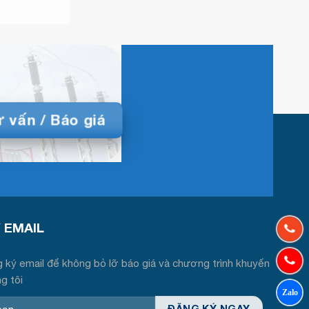
 vấn / Báo giá
́ EMAIL
 ký email để không bỏ lỡ báo giá và chương trình khuyến
ng tôi