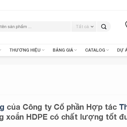
THƯƠNG HIỆU
BẢNG GIÁ
CATALOG
DỰ 
ng
của Công ty Cổ phần Hợp tác
T
ng xoắn HDPE có chất lượng tốt 