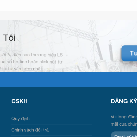
 Tôi
Tư
hiết bị điện
các thương hiệu LS
 qua số hotline hoặc click nút tư
hệ lại tư vấn sớm nhất.
CSKH
ĐĂNG KY
Vui lòng đăng
Quy định
mãi của chú
Chính sách đổi trả