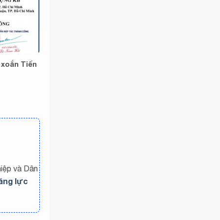
 xoắn Tiến
hiệp và Dân
ăng lực