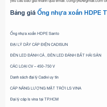
yêu cầu báo giá nhanh qua email: congtykb@gmail.com or 
Bảng giá
Ống nhựa xoắn HDPE Ti
Ống nhựa xoắn HDPE Santo
ĐẠI LÝ DÂY CÁP ĐIỆN CADISUN
ĐÈN LED ĐÁNH CÁ , ĐÈN LED ĐÁNH BẮT HẢI SẢN
CÁC LOẠI CV – 450-750 V
Danh sách đại lý Cadivi uy tín
CÁP NĂNG LƯỢNG MẶT TRỜI LS VINA
Đại lý cáp ls vina tại TP.HCM