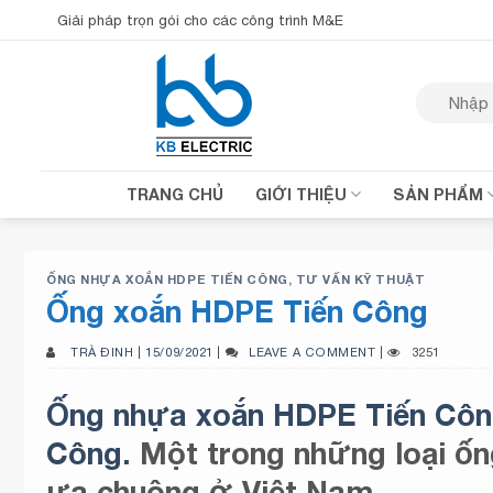
Bỏ
Giải pháp trọn gói cho các công trình M&E
qua
nội
Tìm
dung
kiếm:
TRANG CHỦ
GIỚI THIỆU
SẢN PHẨM
ỐNG NHỰA XOẮN HDPE TIẾN CÔNG
,
TƯ VẤN KỸ THUẬT
Ống xoắn HDPE Tiến Công
TRÀ ĐINH
|
15/09/2021
|
LEAVE A COMMENT
|
3251
Ống nhựa xoắn HDPE Tiến Cô
Công.
Một trong những loại ố
ưa chuộng ở Việt Nam.