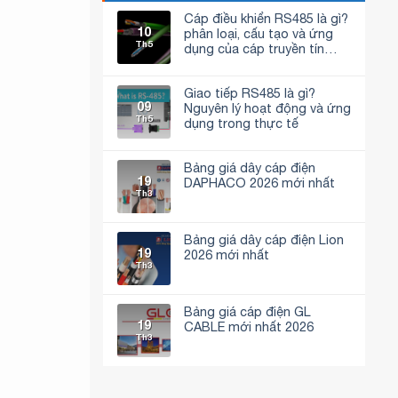
Cáp điều khiển RS485 là gì?
10
phân loại, cấu tạo và ứng
Th5
dụng của cáp truyền tín
hiệu RS485
Không
có
bình
Giao tiếp RS485 là gì?
luận
09
Nguyên lý hoạt động và ứng
ở
Th5
Cáp
dụng trong thực tế
điều
khiển
Không
RS485
có
là
bình
Bảng giá dây cáp điện
gì?
luận
19
DAPHACO 2026 mới nhất
phân
ở
Th3
loại,
Giao
Không
cấu
tiếp
có
tạo
RS485
bình
và
là
luận
ứng
gì?
Bảng giá dây cáp điện Lion
ở
dụng
Nguyên
19
Bảng
2026 mới nhất
của
lý
giá
Th3
cáp
hoạt
Không
dây
truyền
động
có
cáp
tín
và
bình
điện
hiệu
ứng
luận
DAPHACO
Bảng giá cáp điện GL
RS485
dụng
ở
2026
trong
19
Bảng
CABLE mới nhất 2026
mới
thực
giá
Th3
nhất
tế
Không
dây
có
cáp
bình
điện
luận
Lion
ở
2026
Bảng