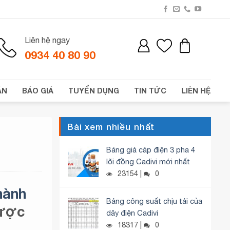
Liên hệ ngay
0934 40 80 90
ÁN
BÁO GIÁ
TUYỂN DỤNG
TIN TỨC
LIÊN HỆ
Bài xem nhiều nhất
Bảng giá cáp điện 3 pha 4
lõi đồng Cadivi mới nhất
23154 |
0
hành
Bảng công suất chịu tải của
được
dây điện Cadivi
18317 |
0