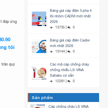
Bảng giá cáp điện 3 pha 4
lõi nhôm CADIVI mới nhất
ốt đáp ứng
2026
13735 |
0
80.90
Bảng giá cáp điện Cadivi
mới nhất 2026
ng tôi
13144 |
0
 trân quý
Các mã cáp chống cháy
chống nhiễu LS-VINA
Sahako có sẵn
12281 |
0
Sản phẩm
Cáp chống cháy LS VINA