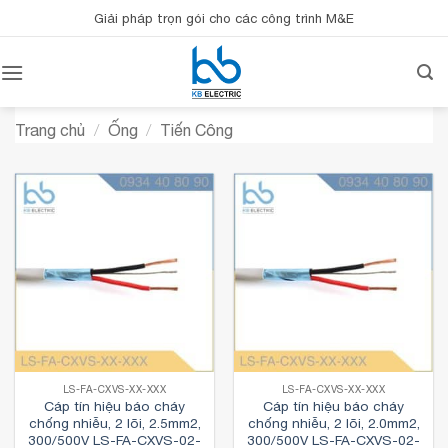
Bỏ
Giải pháp trọn gói cho các công trình M&E
qua
nội
dung
Trang chủ
/
Ống
/
Tiến Công
LS-FA-CXVS-XX-XXX
LS-FA-CXVS-XX-XXX
Cáp tín hiệu báo cháy
Cáp tín hiệu báo cháy
chống nhiễu, 2 lõi, 2.5mm2,
chống nhiễu, 2 lõi, 2.0mm2,
300/500V LS-FA-CXVS-02-
300/500V LS-FA-CXVS-02-