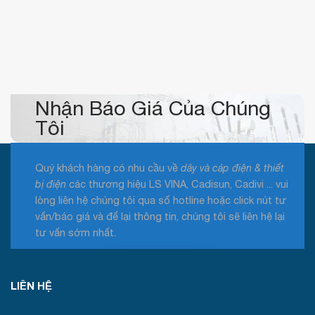
Nhận Báo Giá Của Chúng
Tôi
Quý khách hàng có nhu cầu về
dây và cáp điện & thiết
bị điện
các thương hiệu LS VINA, Cadisun, Cadivi ... vui
lòng liên hệ chúng tôi qua số hotline hoặc click nút tư
vấn/báo giá và để lại thông tin, chúng tôi sẽ liên hệ lại
tư vấn sớm nhất.
Tư vấn / Báo giá
LIÊN HỆ