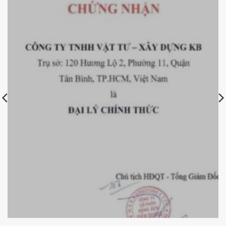
Chứng nhận đại lý chính thức bóng đèn Điện Quang của
KBElectric