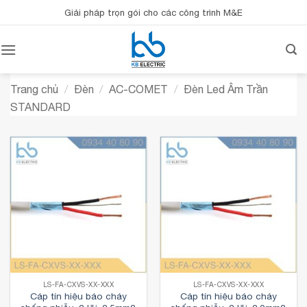
Bỏ
Giải pháp trọn gói cho các công trình M&E
qua
nội
dung
Trang chủ
/
Đèn
/
AC-COMET
/
Đèn Led Âm Trần
STANDARD
LS-FA-CXVS-XX-XXX
LS-FA-CXVS-XX-XXX
Cáp tín hiệu báo cháy
Cáp tín hiệu báo cháy