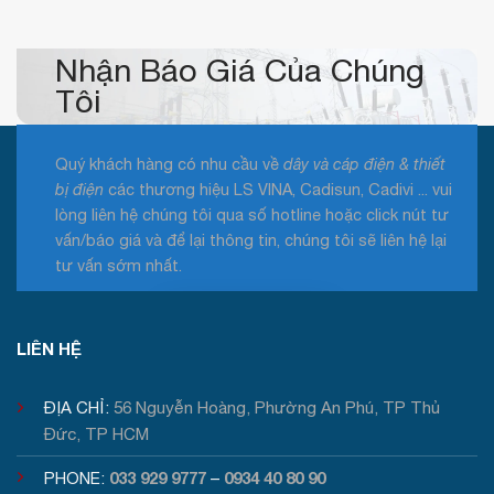
Nhận Báo Giá Của Chúng
Tôi
Quý khách hàng có nhu cầu về
dây và cáp điện & thiết
bị điện
các thương hiệu LS VINA, Cadisun, Cadivi ... vui
lòng liên hệ chúng tôi qua số hotline hoặc click nút tư
vấn/báo giá và để lại thông tin, chúng tôi sẽ liên hệ lại
tư vấn sớm nhất.
Tư vấn / Báo giá
LIÊN HỆ
ĐỊA CHỈ:
56 Nguyễn Hoàng, Phường An Phú, TP Thủ
Đức, TP HCM
033 929 9777
0934 40 80 90
PHONE:
–