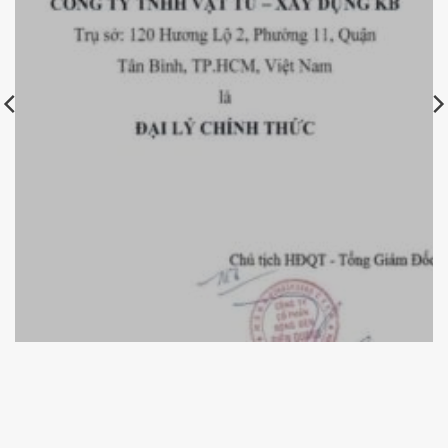
Chứng nhận đại lý chính thức bóng đèn Điện Quang của
KBElectric