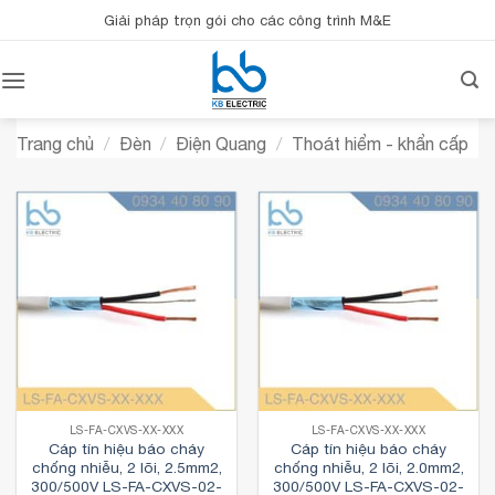
Bỏ
Giải pháp trọn gói cho các công trình M&E
qua
nội
dung
Trang chủ
/
Đèn
/
Điện Quang
/
Thoát hiểm - khẩn cấp
LS-FA-CXVS-XX-XXX
LS-FA-CXVS-XX-XXX
Cáp tín hiệu báo cháy
Cáp tín hiệu báo cháy
chống nhiễu, 2 lõi, 2.5mm2,
chống nhiễu, 2 lõi, 2.0mm2,
300/500V LS-FA-CXVS-02-
300/500V LS-FA-CXVS-02-