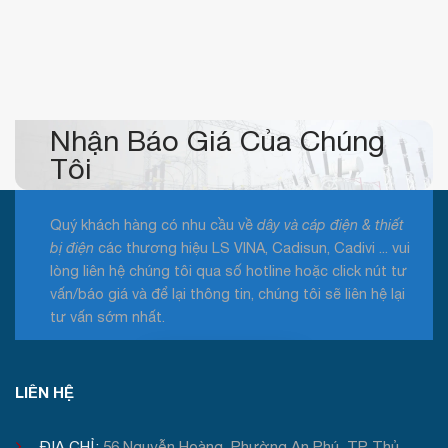
Nhận Báo Giá Của Chúng
Tôi
Quý khách hàng có nhu cầu về
dây và cáp điện & thiết
bị điện
các thương hiệu LS VINA, Cadisun, Cadivi ... vui
lòng liên hệ chúng tôi qua số hotline hoặc click nút tư
vấn/báo giá và để lại thông tin, chúng tôi sẽ liên hệ lại
tư vấn sớm nhất.
Tư vấn / Báo giá
LIÊN HỆ
ĐỊA CHỈ:
56 Nguyễn Hoàng, Phường An Phú, TP Thủ