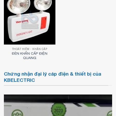
THOÁT HIỂM - KHẨN CẤP
ĐÈN KHẨN CẤP ĐIỆN
QUANG
Chứng nhận đại lý cáp điện & thiết bị của
KBELECTRIC