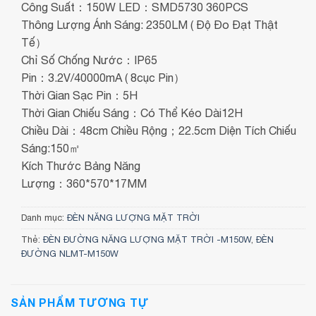
Công Suất：150W LED：SMD5730 360PCS
Thông Lượng Ánh Sáng: 2350LM ( Độ Đo Đạt Thật
Tế）
Chỉ Số Chống Nước：IP65
Pin：3.2V/40000mA ( 8cục Pin）
Thời Gian Sạc Pin：5H
Thời Gian Chiếu Sáng：Có Thể Kéo Dài12H
Chiều Dài：48cm Chiều Rộng；22.5cm Diện Tích Chiếu
Sáng:150㎡
Kích Thước Bảng Năng
Lượng：360*570*17MM
Danh mục:
ĐÈN NĂNG LƯỢNG MẶT TRỜI
Thẻ:
ĐÈN ĐƯỜNG NĂNG LƯỢNG MẶT TRỜI -M150W
,
ĐÈN
ĐƯỜNG NLMT-M150W
SẢN PHẨM TƯƠNG TỰ