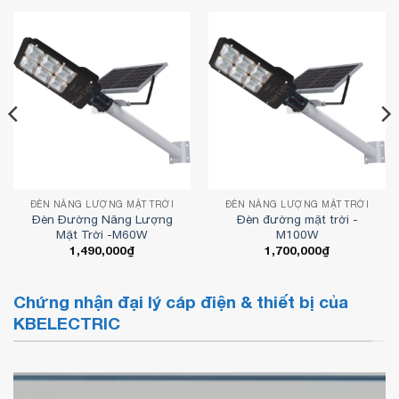
ĐÈN NĂNG LƯỢNG MẶT TRỜI
ĐÈN NĂNG LƯỢNG MẶT TRỜI
Đèn Đường Năng Lượng
Đèn đường mặt trời -
Mặt Trời -M60W
M100W
1,490,000
₫
1,700,000
₫
Chứng nhận đại lý cáp điện & thiết bị của
KBELECTRIC