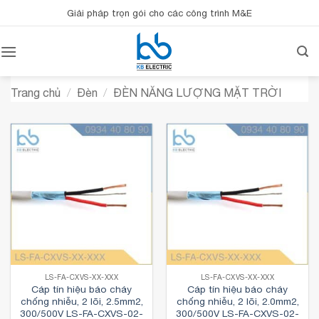
Bỏ
Giải pháp trọn gói cho các công trình M&E
qua
nội
dung
Trang chủ
/
Đèn
/
ĐÈN NĂNG LƯỢNG MẶT TRỜI
LS-FA-CXVS-XX-XXX
LS-FA-CXVS-XX-XXX
Cáp tín hiệu báo cháy
Cáp tín hiệu báo cháy
chống nhiễu, 2 lõi, 2.5mm2,
chống nhiễu, 2 lõi, 2.0mm2,
300/500V LS-FA-CXVS-02-
300/500V LS-FA-CXVS-02-