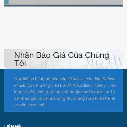
Nhận Báo Giá Của Chúng
Tôi
Quý khách hàng có nhu cầu về
dây và cáp điện & thiết
bị điện
các thương hiệu LS VINA, Cadisun, Cadivi ... vui
lòng liên hệ chúng tôi qua số hotline hoặc click nút tư
vấn/báo giá và để lại thông tin, chúng tôi sẽ liên hệ lại
tư vấn sớm nhất.
Tư vấn / Báo giá
LIÊN HỆ