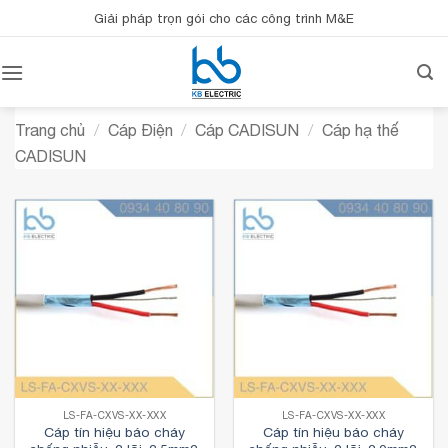
Bỏ
Giải pháp trọn gói cho các công trình M&E
qua
nội
dung
Trang chủ
/
Cáp Điện
/
Cáp CADISUN
/
Cáp hạ thế
CADISUN
LS-FA-CXVS-XX-XXX
LS-FA-CXVS-XX-XXX
Cáp tín hiệu báo cháy
Cáp tín hiệu báo cháy