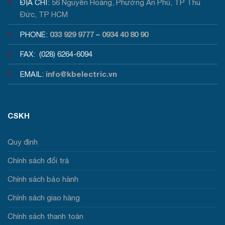
ĐỊA CHỈ:
56 Nguyễn Hoàng, Phường An Phú, TP Thủ
Đức, TP HCM
033 929 9777
0934 40 80 90
PHONE:
–
FAX: (028) 6264-6094
info@kbelectric.vn
EMAIL:
CSKH
Quy định
Chính sách đổi trả
Chính sách bảo hành
Chính sách giao hàng
Chính sách thanh toán