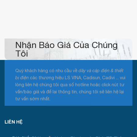
Nhận Báo Giá Của Chúng
Tôi
Quý khách hàng có nhu cầu về
dây và cáp điện & thiết
bị điện
các thương hiệu LS VINA, Cadisun, Cadivi ... vui
lòng liên hệ chúng tôi qua số hotline hoặc click nút tư
vấn/báo giá và để lại thông tin, chúng tôi sẽ liên hệ lại
tư vấn sớm nhất.
Tư vấn / Báo giá
LIÊN HỆ