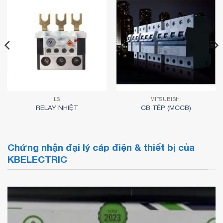
LS
MITSUBISHI
RELAY NHIỆT
CB TÉP (MCCB)
Chứng nhận đại lý cáp điện & thiết bị của
KBELECTRIC