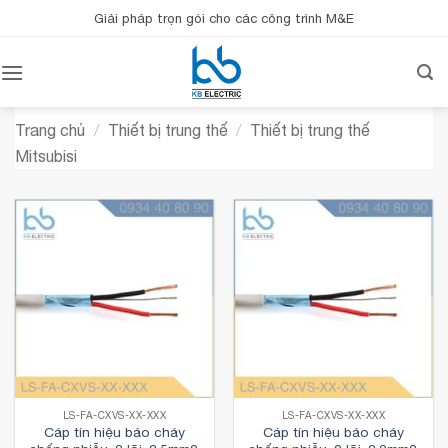
Bỏ
Giải pháp trọn gói cho các công trình M&E
qua
nội
dung
Trang chủ
/
Thiết bị trung thế
/
Thiết bị trung thế
Mitsubisi
LS-FA-CXVS-XX-XXX
LS-FA-CXVS-XX-XXX
Cáp tín hiệu báo cháy
Cáp tín hiệu báo cháy