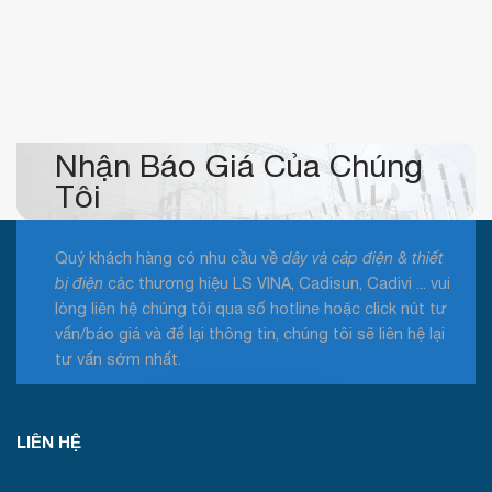
Nhận Báo Giá Của Chúng
Tôi
Quý khách hàng có nhu cầu về
dây và cáp điện & thiết
bị điện
các thương hiệu LS VINA, Cadisun, Cadivi ... vui
lòng liên hệ chúng tôi qua số hotline hoặc click nút tư
vấn/báo giá và để lại thông tin, chúng tôi sẽ liên hệ lại
tư vấn sớm nhất.
Tư vấn / Báo giá
LIÊN HỆ