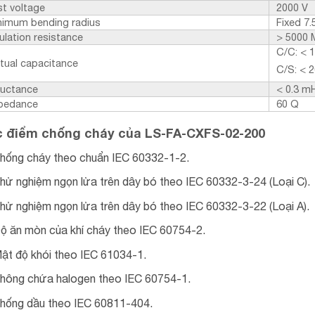
st voltage
2000 V
nimum bending radius
Fixed 7.
ulation resistance
> 5000
C/C: < 
tual capacitance
C/S: < 
ductance
< 0.3 m
pedance
60 Q
 điểm chống cháy của LS-FA-CXFS-02-200
hống cháy theo chuẩn IEC 60332-1-2.
hử nghiệm ngọn lửa trên dây bó theo IEC 60332-3-24 (Loại C).
hử nghiệm ngọn lửa trên dây bó theo IEC 60332-3-22 (Loại A).
ộ ăn mòn của khí cháy theo IEC 60754-2.
ật độ khói theo IEC 61034-1.
hông chứa halogen theo IEC 60754-1.
hống dầu theo IEC 60811-404.