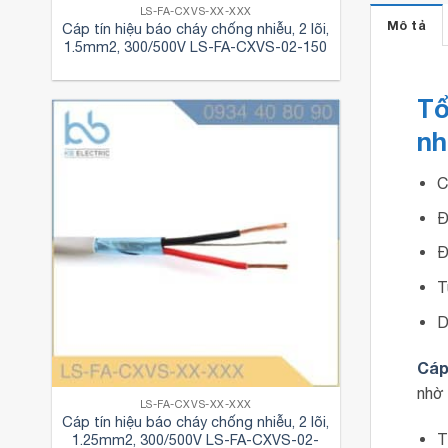
LS-FA-CXVS-XX-XXX
Mô tả
Cáp tín hiệu báo cháy chống nhiễu, 2 lõi,
1.5mm2, 300/500V LS-FA-CXVS-02-150
Tổ
nh
C
Đ
Đ
T
D
Cáp
nhờ 
LS-FA-CXVS-XX-XXX
Cáp tín hiệu báo cháy chống nhiễu, 2 lõi,
T
1.25mm2, 300/500V LS-FA-CXVS-02-