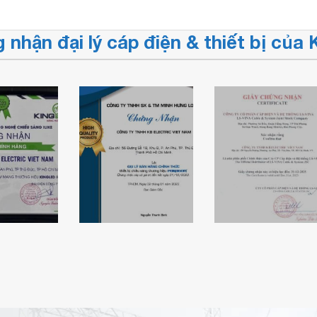
 nhận đại lý cáp điện & thiết bị củ
Chứng nhận
hận đại
KBElectric là
Chứng nhận đại
h hãng
đại lý bán hàng
lý cáp điện LS
 của
chính thức của
VINA của
ric
đèn Paragon
KBELECTRIC