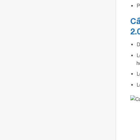
P
Cấ
2.
D
L
h
L
L