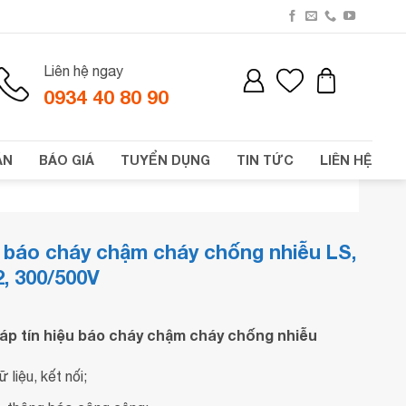
Liên hệ ngay
0934 40 80 90
ÁN
BÁO GIÁ
TUYỂN DỤNG
TIN TỨC
LIÊN HỆ
iệu báo cháy chậm cháy chống nhiễu LS,
2, 300/500V
́p tín hiệu báo cháy chậm cháy chống nhiễu
 liệu, kết nối;