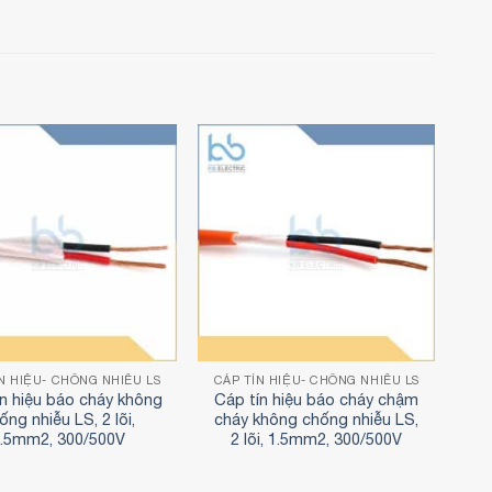
N HIỆU- CHỐNG NHIỄU LS
CÁP TÍN HIỆU- CHỐNG NHIỄU LS
ín hiệu báo cháy không
Cáp tín hiệu báo cháy chậm
ống nhiễu LS, 2 lõi,
cháy không chống nhiễu LS,
.5mm2, 300/500V
2 lõi, 1.5mm2, 300/500V