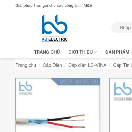
Bỏ
Giải pháp trọn gói cho các công trình M&E
qua
nội
Tìm
dung
kiếm:
TRANG CHỦ
GIỚI THIỆU
SẢN PHẨM
Trang chủ
/
Cáp Điện
/
Cáp điện LS-VINA
/
Cáp Tín 