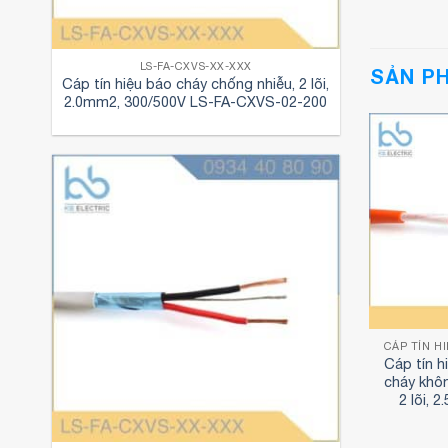
LS-FA-CXVS-XX-XXX
SẢN P
Cáp tín hiệu báo cháy chống nhiễu, 2 lõi,
2.0mm2, 300/500V LS-FA-CXVS-02-200
 CHỐNG NHIỄU LS
CÁP TÍN HIỆU- CHỐNG NHIỄU LS
CÁP TÍN H
u báo cháy chống
Cáp tín hiệu báo cháy chậm
Cáp tín
 lõi, 1.0mm2,
cháy không chống nhiễu LS,
cháy khô
/500V
2 lõi, 1.0mm2, 300/500V
2 lõi, 