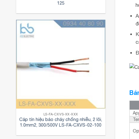
125
h
A
đ
K
c
Đ
Bản
Ap
LS-FA-CXVS-XX-XXX
Te
Cáp tín hiệu báo cháy chống nhiễu, 2 lõi,
1.0mm2, 300/500V LS-FA-CXVS-02-100
Op