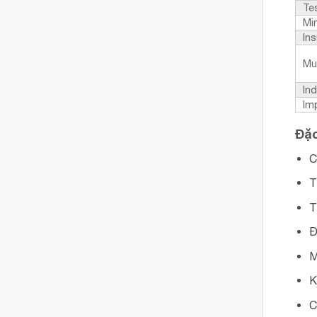
Te
Mi
Ins
Mu
In
Im
Đặc
C
T
T
Đ
M
K
C