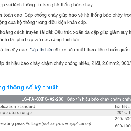
ợp sai lệch thông tin trong hệ thống báo cháy.
n toàn cao: Cáp chống cháy giúp bảo vệ hệ thống báo cháy tro
ộng của hệ thống trong điều kiện khẩn cấp.
hoảng cách truyền tải dài: Cấu trúc xoắn đa cặp giúp giảm suy h
ách dài, phù hợp với các công trình lớn.
ộ tin cậy cao:
Cáp tín hiệu
được sản xuất theo tiêu chuẩn quốc 
g thông số kỹ thuật
LS-FA-CXFS-02-200
: Cáp tín hiệu báo cháy chậm chá
plication standard
BS EN 5
mperature range
-20° C 
300/ 50
erating peak Voltage
(not for power application)
600/1000