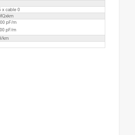
5 x cable 0
 MQxkm
100 pF/m
200 pF/m
H/km