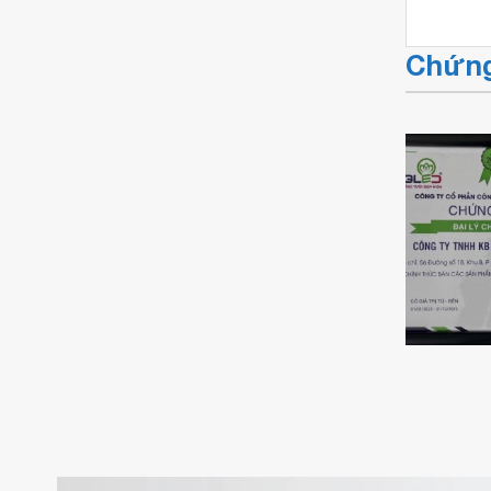
Chứng
Chứng n
Chứng nhận đại
Chứng nhận đại
lý chín
lý cáp điện
lý cáp điện Việt
Kingled
Cadisun
Thái
KBElect