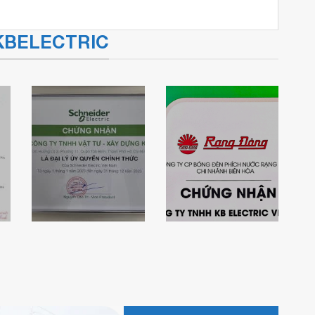
a KBELECTRIC
Chứng nhận nhà
Chứng nhận đại
phân phối uỷ
lý ủy quyền
quyền các sản
Schneider
phẩm thiết bị
Electric của
chiếu sáng LED
KBElectric
Rạng Đông