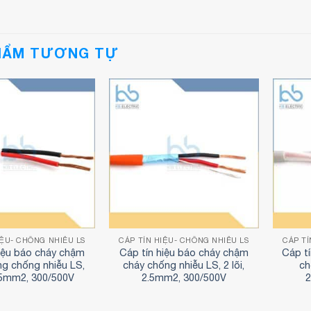
HẨM TƯƠNG TỰ
IỆU- CHỐNG NHIỄU LS
CÁP TÍN HIỆU- CHỐNG NHIỄU LS
CÁP TÍ
 hiệu báo cháy chậm
Cáp tín hiệu báo cháy chậm
Cáp t
ng chống nhiễu LS,
cháy chống nhiễu LS, 2 lõi,
ch
2.5mm2, 300/500V
2.5mm2, 300/500V
2