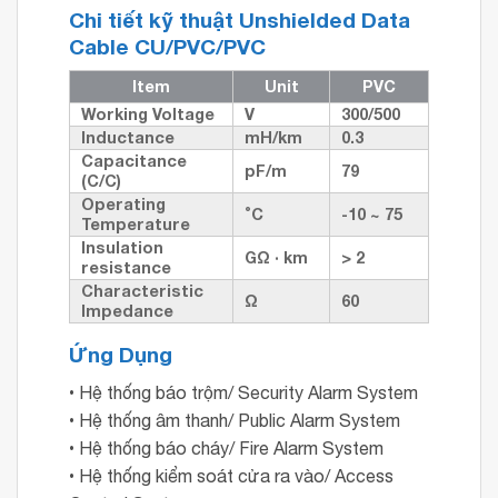
Chi tiết kỹ thuật Unshielded Data
Cable CU/PVC/PVC
Item
Unit
PVC
Working Voltage
V
300/500
Inductance
mH/km
0.3
Capacitance
pF/m
79
(C/C)
Operating
˚C
-10 ~ 75
Temperature
Insulation
GΩ · km
> 2
resistance
Characteristic
Ω
60
Impedance
Ứng Dụng
• Hệ thống báo trộm/ Security Alarm System
• Hệ thống âm thanh/ Public Alarm System
• Hệ thống báo cháy/ Fire Alarm System
• Hệ thống kiểm soát cửa ra vào/ Access