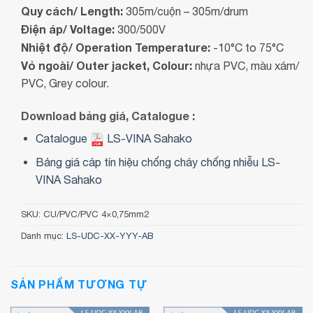
Quy cách/ Length:
305m/cuộn – 305m/drum
Điện áp/ Voltage:
300/500V
Nhiệt độ/ Operation Temperature:
-10°C to 75°C
Vỏ ngoài/ Outer jacket, Colour:
nhựa PVC, màu xám/
PVC, Grey colour.
Download bảng giá, Catalogue :
Catalogue
LS-VINA Sahako
Bảng giá cáp tín hiệu chống cháy chống nhiễu LS-
VINA Sahako
SKU:
CU/PVC/PVC 4×0,75mm2
Danh mục:
LS-UDC-XX-YYY-AB
SẢN PHẨM TƯƠNG TỰ