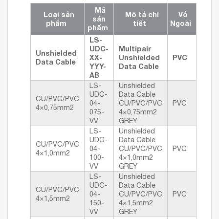
Mã
Loại sản
Mô tả chi
Vỏ
sản
phẩm
tiết
Ngoài
phẩm
LS-
UDC-
Multipair
Unshielded
XX-
Unshielded
PVC
Data Cable
YYY-
Data Cable
AB
LS-
Unshielded
UDC-
Data Cable
CU/PVC/PVC
04-
CU/PVC/PVC
PVC
4×0,75mm2
075-
4×0,75mm2
VV
GREY
LS-
Unshielded
UDC-
Data Cable
CU/PVC/PVC
04-
CU/PVC/PVC
PVC
4×1,0mm2
100-
4×1,0mm2
VV
GREY
LS-
Unshielded
UDC-
Data Cable
CU/PVC/PVC
04-
CU/PVC/PVC
PVC
4×1,5mm2
150-
4×1,5mm2
VV
GREY