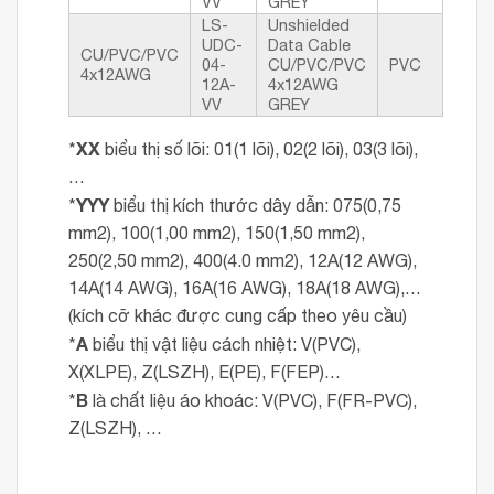
VV
GREY
LS-
Unshielded
UDC-
Data Cable
CU/PVC/PVC
04-
CU/PVC/PVC
PVC
4x12AWG
12A-
4x12AWG
VV
GREY
XX
*
biểu thị số lõi: 01(1 lõi), 02(2 lõi), 03(3 lõi),
…
YYY
*
biểu thị kích thước dây dẫn: 075(0,75
mm2), 100(1,00 mm2), 150(1,50 mm2),
250(2,50 mm2), 400(4.0 mm2), 12A(12 AWG),
14A(14 AWG), 16A(16 AWG), 18A(18 AWG),…
(kích cỡ khác được cung cấp theo yêu cầu)
A
*
biểu thị vật liệu cách nhiệt: V(PVC),
X(XLPE), Z(LSZH), E(PE), F(FEP)…
B
*
là chất liệu áo khoác: V(PVC), F(FR-PVC),
Z(LSZH), …