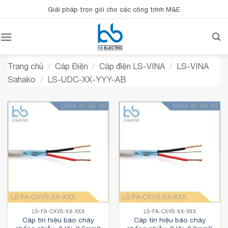
Bỏ
Giải pháp trọn gói cho các công trình M&E
qua
nội
dung
Trang chủ
/
Cáp Điện
/
Cáp điện LS-VINA
/
LS-VINA
Sahako
/
LS-UDC-XX-YYY-AB
LS-FA-CXVS-XX-XXX
LS-FA-CXVS-XX-XXX
Cáp tín hiệu báo cháy
Cáp tín hiệu báo cháy