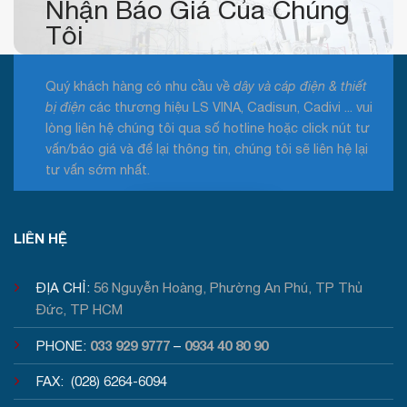
Nhận Báo Giá Của Chúng
Tôi
Quý khách hàng có nhu cầu về
dây và cáp điện & thiết
bị điện
các thương hiệu LS VINA, Cadisun, Cadivi ... vui
lòng liên hệ chúng tôi qua số hotline hoặc click nút tư
vấn/báo giá và để lại thông tin, chúng tôi sẽ liên hệ lại
tư vấn sớm nhất.
Tư vấn / Báo giá
LIÊN HỆ
ĐỊA CHỈ:
56 Nguyễn Hoàng, Phường An Phú, TP Thủ
Đức, TP HCM
033 929 9777
0934 40 80 90
PHONE:
–
FAX: (028) 6264-6094