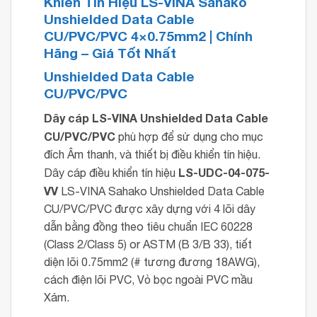
Khiển Tín Hiệu LS-VINA Sahako
Unshielded Data Cable
CU/PVC/PVC 4×0.75mm2 | Chính
Hãng – Giá Tốt Nhất
Unshielded Data Cable
CU/PVC/PVC
Dây cáp LS-VINA Unshielded Data Cable
CU/PVC/PVC
phù hợp để sử dụng cho mục
đích Âm thanh, và thiết bị điều khiển tín hiệu.
LS-UDC-04-075-
Dây cáp điều khiển tín hiệu
VV
LS-VINA Sahako Unshielded Data Cable
CU/PVC/PVC được xây dựng với 4 lõi dây
dẫn bằng đồng theo tiêu chuẩn IEC 60228
(Class 2/Class 5) or ASTM (B 3/B 33), tiết
diện lõi 0.75mm2 (# tương đương 18AWG),
cách điện lõi PVC, Vỏ bọc ngoài PVC mầu
Xám.