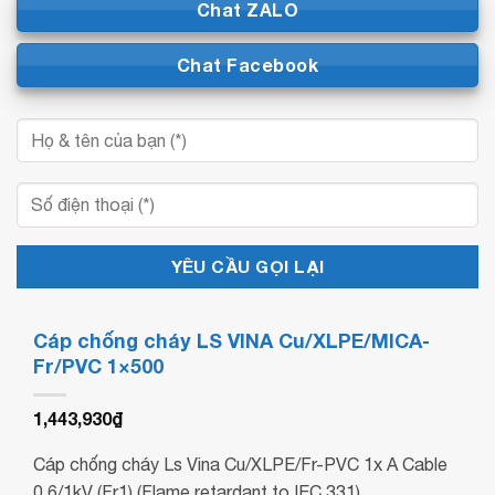
Chat ZALO
Chat Facebook
Cáp chống cháy LS VINA Cu/XLPE/MICA-
Fr/PVC 1×500
1,443,930
₫
Cáp chống cháy Ls Vina Cu/XLPE/Fr-PVC 1x A Cable
0.6/1kV (Fr1) (Flame retardant to IEC 331)