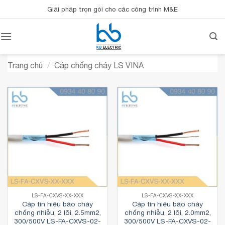
Bỏ
Giải pháp trọn gói cho các công trình M&E
qua
nội
dung
Trang chủ
/
Cáp chống cháy LS VINA
LS-FA-CXVS-XX-XXX
LS-FA-CXVS-XX-XXX
Cáp tín hiệu báo cháy
Cáp tín hiệu báo cháy
chống nhiễu, 2 lõi, 2.5mm2,
chống nhiễu, 2 lõi, 2.0mm2,
300/500V LS-FA-CXVS-02-
300/500V LS-FA-CXVS-02-