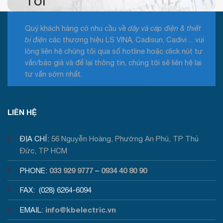
Tôi
Quý khách hàng có nhu cầu về
dây và cáp điện & thiết
bị điện
các thương hiệu LS VINA, Cadisun, Cadivi ... vui
lòng liên hệ chúng tôi qua số hotline hoặc click nút tư
vấn/báo giá và để lại thông tin, chúng tôi sẽ liên hệ lại
tư vấn sớm nhất.
Tư vấn / Báo giá
LIÊN HỆ
ĐỊA CHỈ:
56 Nguyễn Hoàng, Phường An Phú, TP Thủ
Đức, TP HCM
033 929 9777
0934 40 80 90
PHONE:
–
FAX: (028) 6264-6094
info@kbelectric.vn
EMAIL: