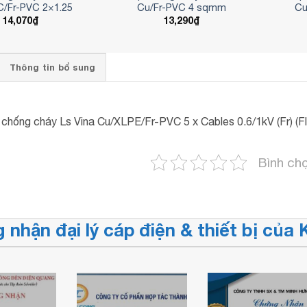
/Fr-PVC 2×1.25
Cu/Fr-PVC 4 sqmm
Cu
14,070
₫
13,290
₫
Thông tin bổ sung
chống cháy Ls Vina Cu/XLPE/Fr-PVC 5 x Cables 0.6/1kV (Fr) (F
Bình ch
 nhận đại lý cáp điện & thiết bị củ