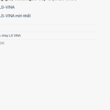
LS-VINA
LS-VINA mới nhất
g cháy LS VINA
SCC