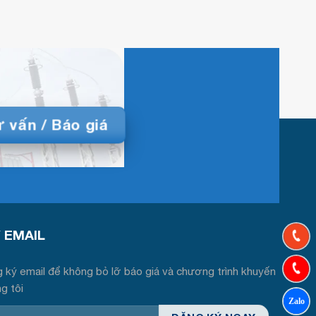
 vấn / Báo giá
́ EMAIL
 ký email để không bỏ lỡ báo giá và chương trình khuyến
ng tôi