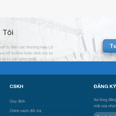
 Tôi
Tư
hiết bị điện
các thương hiệu LS
 qua số hotline hoặc click nút tư
hệ lại tư vấn sớm nhất.
CSKH
ĐĂNG KY
Vui lòng đăng
Quy định
mãi của chú
Chính sách đổi trả