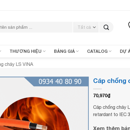
THƯƠNG HIỆU
BẢNG GIÁ
CATALOG
DỰ 
ng cháy LS VINA
Cáp chống 
70,970
₫
Cáp chống cháy L
retardant to IEC 
Xem thêm bảng