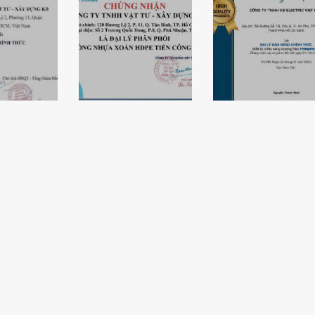
hận đại
Chứng nhận
h thức
Chứng nhận đại
KBElectric là
n Điện
lý ống nhựa
đại lý bán hàng
của
xoắn Tiến Công
chính thức của
ric
– KBElectric
đèn Paragon