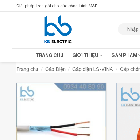
Bỏ
Giải pháp trọn gói cho các công trình M&E
qua
nội
Tìm
dung
kiếm:
TRANG CHỦ
GIỚI THIỆU
SẢN PHẨM
Trang chủ
/
Cáp Điện
/
Cáp điện LS-VINA
/
Cáp chố