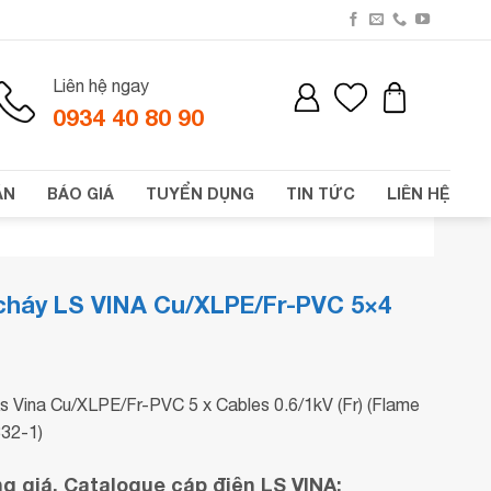
Liên hệ ngay
0934 40 80 90
ÁN
BÁO GIÁ
TUYỂN DỤNG
TIN TỨC
LIÊN HỆ
cháy LS VINA Cu/XLPE/Fr-PVC 5×4
s Vina Cu/XLPE/Fr-PVC 5 x Cables 0.6/1kV (Fr) (Flame
332-1)
 giá, Catalogue cáp điện LS VINA: