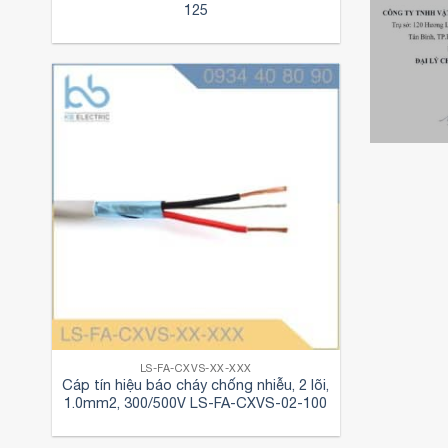
125
Chứng n
Chứng nhận đại
Chứng nhận đại
lý chín
lý chính hãng
lý cáp điện LS
bóng đè
Kingled của
VINA của
Quang 
KBElectric
KBELECTRIC
KBElect
LS-FA-CXVS-XX-XXX
Cáp tín hiệu báo cháy chống nhiễu, 2 lõi,
1.0mm2, 300/500V LS-FA-CXVS-02-100