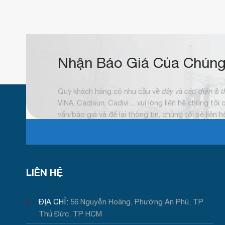
Nhận Báo Giá Của Chúng
Quý khách hàng có nhu cầu về
dây và cáp điện & t
VINA, Cadisun, Cadivi ... vui lòng liên hệ chúng tôi
vấn/báo giá và để lại thông tin, chúng tôi sẽ liên 
LIÊN HỆ
ĐỊA CHỈ:
56 Nguyễn Hoàng, Phường An Phú, TP
Thủ Đức, TP HCM