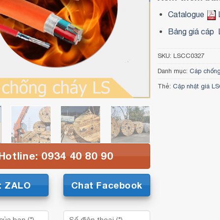
Catalogue
Bảng giá cáp 
SKU:
LSCC0327
Danh mục:
Cáp chốn
Thẻ:
Cập nhật giá L
Hotline: 0934 40 80 90
t ZALO
Chat Facebook