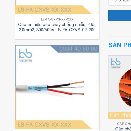
LS-FA-CXVS-XX-XXX
Cáp tín hiệu báo cháy chống nhiễu, 2 lõi,
2.0mm2, 300/500V LS-FA-CXVS-02-200
SẢN P
 CHÁY LS VINA
CÁP CHỐNG CHÁY LS VINA
CÁP CH
 cháy LS VINA
Cáp chống cháy LS VINA
Cáp ch