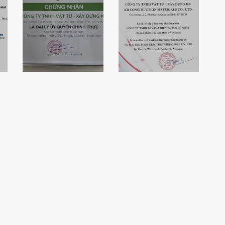
Chứng nhận đại
lý ủy quyền
Schneider
Chứng nhận đại
Electric của
lý cáp điện
KBElectric
Tatun Đệ Nhất