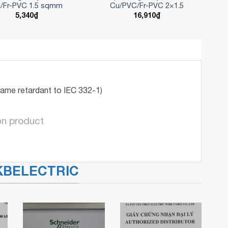
/Fr-PVC 1.5 sqmm
Cu/PVC/Fr-PVC 2×1.5
5,340
₫
16,910
₫
lame retardant to IEC 332-1)
ọn product
a KBELECTRIC