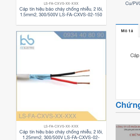
C 400 sqmm
Cu/Fr-PVC 6 sqmm
Cu/PVC
LS-FA-CXVS-XX-XXX
Cáp tín hiệu báo cháy chống nhiễu, 2 lõi,
3,480
₫
19,210
₫
1.5mm2, 300/500V LS-FA-CXVS-02-150
Mô tả
Cáp 
Chứng
LS-FA-CXVS-XX-XXX
Cáp tín hiệu báo cháy chống nhiễu, 2 lõi,
1.25mm2, 300/500V LS-FA-CXVS-02-