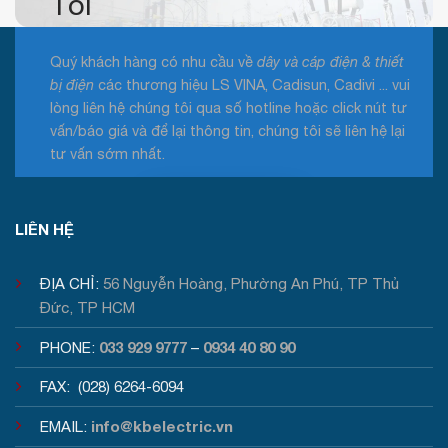
Tôi
Quý khách hàng có nhu cầu về
dây và cáp điện & thiết
bị điện
các thương hiệu LS VINA, Cadisun, Cadivi ... vui
lòng liên hệ chúng tôi qua số hotline hoặc click nút tư
vấn/báo giá và để lại thông tin, chúng tôi sẽ liên hệ lại
tư vấn sớm nhất.
Tư vấn / Báo giá
LIÊN HỆ
ĐỊA CHỈ:
56 Nguyễn Hoàng, Phường An Phú, TP Thủ
Đức, TP HCM
033 929 9777
0934 40 80 90
PHONE:
–
FAX: (028) 6264-6094
info@kbelectric.vn
EMAIL: