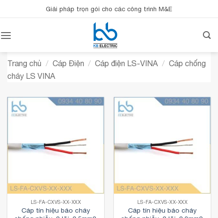
Bỏ
Giải pháp trọn gói cho các công trình M&E
qua
nội
dung
Trang chủ
/
Cáp Điện
/
Cáp điện LS-VINA
/
Cáp chống
cháy LS VINA
LS-FA-CXVS-XX-XXX
LS-FA-CXVS-XX-XXX
Cáp tín hiệu báo cháy
Cáp tín hiệu báo cháy