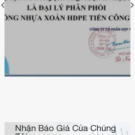
nhựa xoắn Tiến Công –
Chứng nhận đại lý cáp 
Nhận Báo Giá Của Chúng