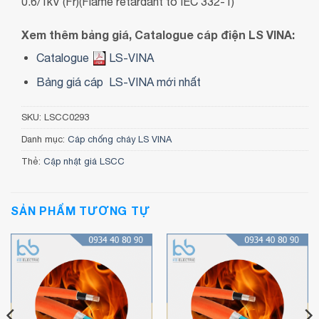
0.6/1kV (Fr)(Flame retardant to IEC 332-1)
Xem thêm bảng giá, Catalogue cáp điện LS VINA:
Catalogue
LS-VINA
Bảng giá cáp LS-VINA mới nhất
SKU:
LSCC0293
Danh mục:
Cáp chống cháy LS VINA
Thẻ:
Cập nhật giá LSCC
SẢN PHẨM TƯƠNG TỰ