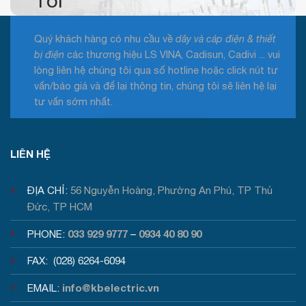
Tôi
Quý khách hàng có nhu cầu về
dây và cáp điện & thiết
bị điện
các thương hiệu LS VINA, Cadisun, Cadivi ... vui
lòng liên hệ chúng tôi qua số hotline hoặc click nút tư
vấn/báo giá và để lại thông tin, chúng tôi sẽ liên hệ lại
tư vấn sớm nhất.
Tư vấn / Báo giá
LIÊN HỆ
ĐỊA CHỈ:
56 Nguyễn Hoàng, Phường An Phú, TP Thủ
Đức, TP HCM
033 929 9777
0934 40 80 90
PHONE:
–
FAX: (028) 6264-6094
info@kbelectric.vn
EMAIL: