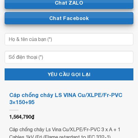
Chat ZALO
Chat Facebook
Cáp chống cháy LS VINA Cu/XLPE/Fr-PVC
3×150+95
1,564,790
₫
Cáp chống cháy Ls Vina Cu/XLPE/Fr-PVC 3 x A + 1
Cables 1kV (Fr) (Flame retardant to IEC 332-1)