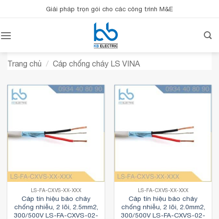
Bỏ
Giải pháp trọn gói cho các công trình M&E
qua
nội
dung
Trang chủ
/
Cáp chống cháy LS VINA
LS-FA-CXVS-XX-XXX
LS-FA-CXVS-XX-XXX
Cáp tín hiệu báo cháy
Cáp tín hiệu báo cháy
chống nhiễu, 2 lõi, 2.5mm2,
chống nhiễu, 2 lõi, 2.0mm2,
300/500V LS-FA-CXVS-02-
300/500V LS-FA-CXVS-02-