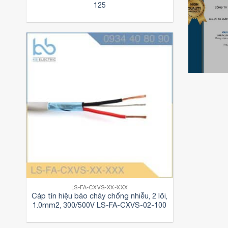
125
Chứng 
Chứng nhận đại
KBElect
Chứng nhận đại
lý chính hãng
đại lý 
lý cáp điện Việt
Kingled của
chính t
Thái
KBElectric
đèn Pa
LS-FA-CXVS-XX-XXX
Cáp tín hiệu báo cháy chống nhiễu, 2 lõi,
1.0mm2, 300/500V LS-FA-CXVS-02-100