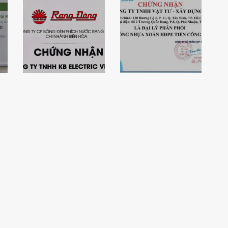
Chứng nhận nhà
phân phối uỷ
quyền các sản
Chứng nhận đại
phẩm thiết bị
lý ống nhựa
chiếu sáng LED
xoắn Tiến Công
Rạng Đông
– KBElectric