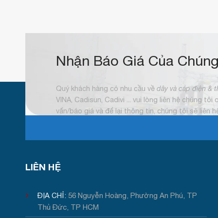
Nhận Báo Giá Của Chúng
Quý khách hàng có nhu cầu về
dây và cáp điện & t
VINA, Cadisun, Cadivi ... vui lòng liên hệ chúng tôi
vấn/báo giá và để lại thông tin, chúng tôi sẽ liên 
LIÊN HỆ
ĐỊA CHỈ:
56 Nguyễn Hoàng, Phường An Phú, TP
Thủ Đức, TP HCM