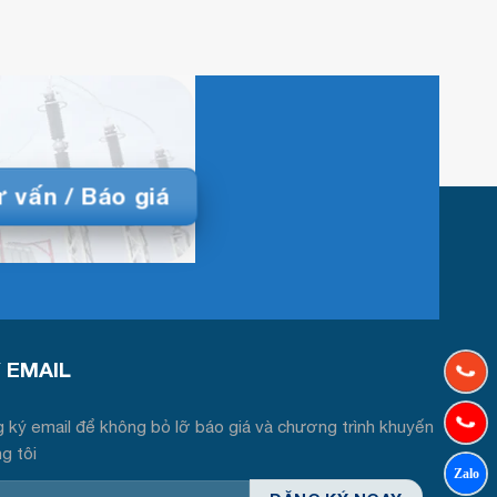
 vấn / Báo giá
́ EMAIL
 ký email để không bỏ lỡ báo giá và chương trình khuyến
ng tôi