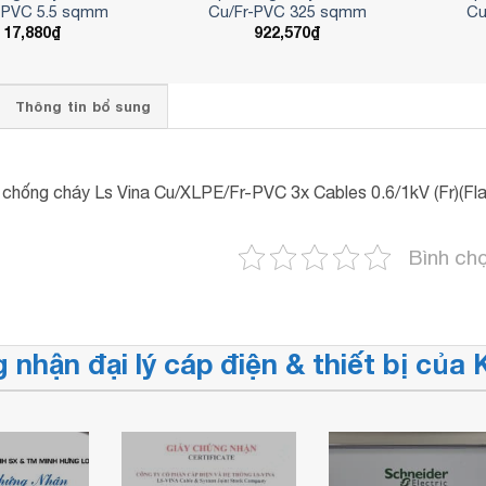
-PVC 5.5 sqmm
Cu/Fr-PVC 325 sqmm
Cu
17,880
₫
922,570
₫
Thông tin bổ sung
chống cháy Ls Vina Cu/XLPE/Fr-PVC 3x Cables 0.6/1kV (Fr)(Fla
Bình ch
 nhận đại lý cáp điện & thiết bị củ