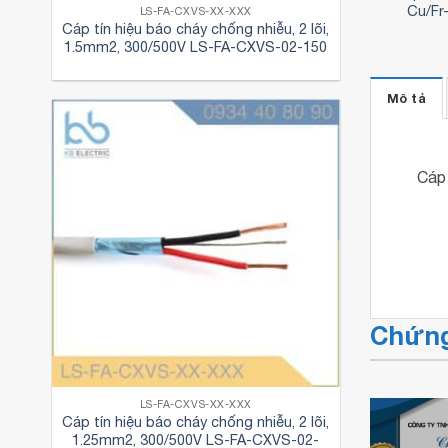
C 250 sqmm
Cu/Fr-PVC 3.5 sqmm
Cu/Fr
LS-FA-CXVS-XX-XXX
Cáp tín hiệu báo cháy chống nhiễu, 2 lõi,
,140
₫
1,190
₫
1.5mm2, 300/500V LS-FA-CXVS-02-150
Mô tả
Cáp 
Chứng
LS-FA-CXVS-XX-XXX
Cáp tín hiệu báo cháy chống nhiễu, 2 lõi,
1.25mm2, 300/500V LS-FA-CXVS-02-