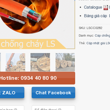
Catalogue
Bảng giá cáp 
SKU:
LSCC0282
Danh mục:
Cáp chốn
Thẻ:
Cập nhật giá L
Hotline: 0934 40 80 90
t ZALO
Chat Facebook