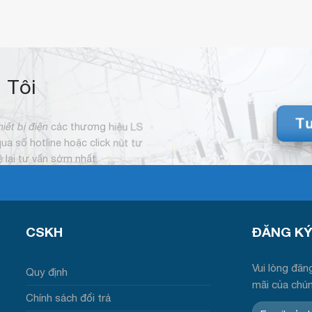
 Tôi
Tư
hiết bị điện
các thương hiệu LS
 qua số hotline hoặc click nút tư
hệ lại tư vấn sớm nhất.
CSKH
ĐĂNG KY
Vui lòng đăng
Quy định
mãi của chú
Chính sách đổi trả