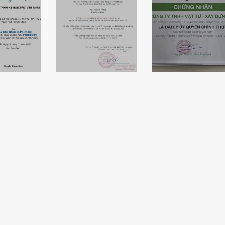
nhận
Chứng nhận đại
ric là
Chứng nhận đại
lý ủy quyền
bán hàng
lý cáp điện LS
Schneider
hức của
VINA của
Electric của
ragon
KBELECTRIC
KBElectric