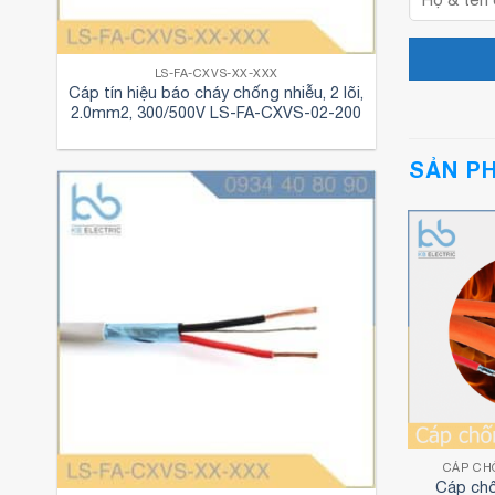
LS-FA-CXVS-XX-XXX
Cáp tín hiệu báo cháy chống nhiễu, 2 lõi,
2.0mm2, 300/500V LS-FA-CXVS-02-200
SẢN P
 CHÁY LS VINA
CÁP CHỐNG CHÁY LS VINA
CÁP CH
 cháy LS VINA
Cáp chống cháy LS VINA
Cáp ch