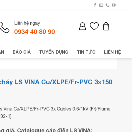
Liên hệ ngay
0934 40 80 90
ÁN
BÁO GIÁ
TUYỂN DỤNG
TIN TỨC
LIÊN HỆ
cháy LS VINA Cu/XLPE/Fr-PVC 3×150
s Vina Cu/XLPE/Fr-PVC 3x Cables 0.6/1kV (Fr)(Flame
332-1)
 giá, Catalogue cáp điện LS VINA: