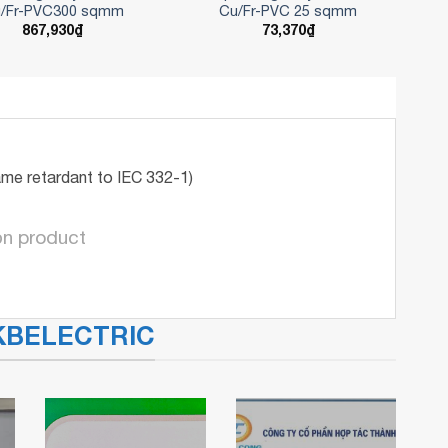
/Fr-PVC300 sqmm
Cu/Fr-PVC 25 sqmm
867,930
₫
73,370
₫
me retardant to IEC 332-1)
ọn product
a KBELECTRIC