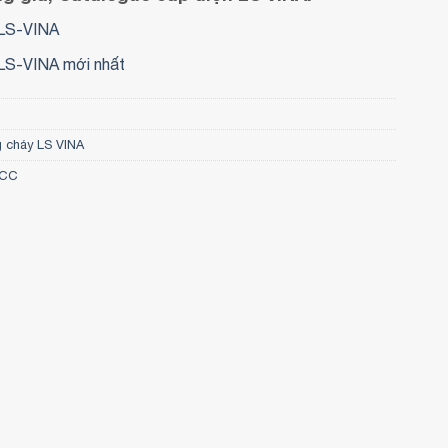
LS-VINA
LS-VINA mới nhất
g cháy LS VINA
SCC