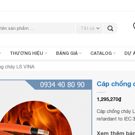
THƯƠNG HIỆU
BẢNG GIÁ
CATALOG
DỰ 
ng cháy LS VINA
Cáp chống 
1,295,270
₫
Cáp chống cháy L
retardant to IEC 
Xem thêm bảng