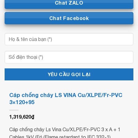
Chat ZALO
Chat Facebook
Cáp chống cháy LS VINA Cu/XLPE/Fr-PVC
3×120+95
1,319,620
₫
Cáp chống cháy Ls Vina Cu/XLPE/Fr-PVC 3 x A + 1
Cables 1kV (Fr) (Flame retardant to IEC 332-1)