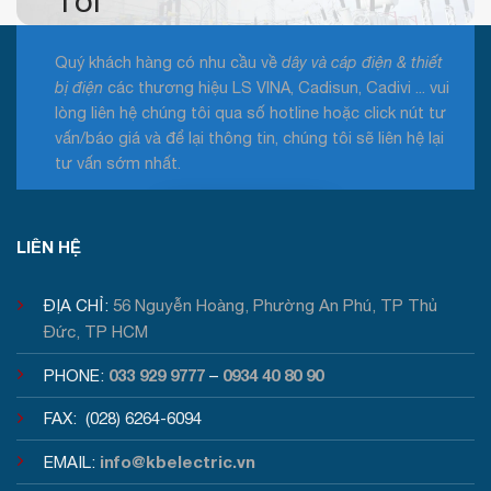
Tôi
Quý khách hàng có nhu cầu về
dây và cáp điện & thiết
bị điện
các thương hiệu LS VINA, Cadisun, Cadivi ... vui
lòng liên hệ chúng tôi qua số hotline hoặc click nút tư
vấn/báo giá và để lại thông tin, chúng tôi sẽ liên hệ lại
tư vấn sớm nhất.
Tư vấn / Báo giá
LIÊN HỆ
ĐỊA CHỈ:
56 Nguyễn Hoàng, Phường An Phú, TP Thủ
Đức, TP HCM
033 929 9777
0934 40 80 90
PHONE:
–
FAX: (028) 6264-6094
info@kbelectric.vn
EMAIL: