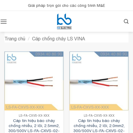
Bỏ
Giải pháp trọn gói cho các công trình M&E
qua
nội
dung
Trang chủ
/
Cáp chống cháy LS VINA
LS-FA-CXVS-XX-XXX
LS-FA-CXVS-XX-XXX
Cáp tín hiệu báo cháy
Cáp tín hiệu báo cháy
chống nhiễu, 2 lõi, 2.5mm2,
chống nhiễu, 2 lõi, 2.0mm2,
300/500V LS-FA-CXVS-02-
300/500V LS-FA-CXVS-02-