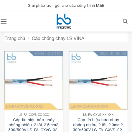
Bỏ
Giải pháp trọn gói cho các công trình M&E
qua
nội
dung
Trang chủ
/
Cáp chống cháy LS VINA
LS-FA-CXVS-XX-XXX
LS-FA-CXVS-XX-XXX
Cáp tín hiệu báo cháy
Cáp tín hiệu báo cháy
chống nhiễu, 2 lõi, 2.5mm2,
chống nhiễu, 2 lõi, 2.0mm2,
300/500V LS-FA-CXVS-02-
300/500V LS-FA-CXVS-02-