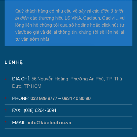
Quý khách hàng có nhu cầu về
dây và cáp điện & thiết
bị điện
các thương hiệu LS VINA, Cadisun, Cadivi ... vui
lòng liên hệ chúng tôi qua số hotline hoặc click nút tư
vấn/báo giá và để lại thông tin, chúng tôi sẽ liên hệ lại
tư vấn sớm nhất.
Tư vấn / Báo giá
LIÊN HỆ
ĐỊA CHỈ:
56 Nguyễn Hoàng, Phường An Phú, TP Thủ
Đức, TP HCM
033 929 9777
0934 40 80 90
PHONE:
–
FAX: (028) 6264-6094
info@kbelectric.vn
EMAIL: